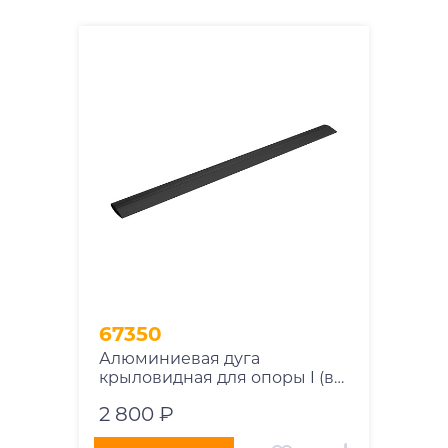
67350
Алюминиевая дуга
крыловидная для опоры I (в
распор), L = 1050 1 шт. (чёрная)
2 800 ₽
Atlant 11117