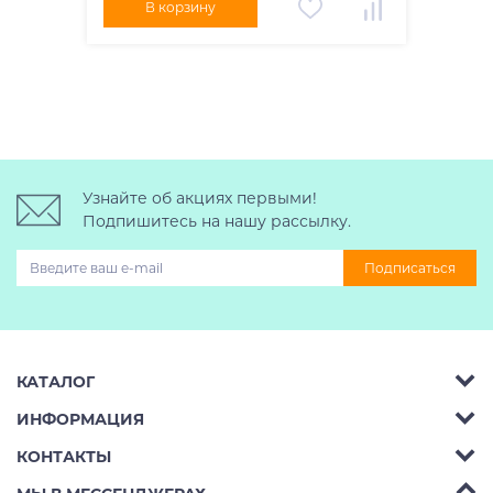
В корзину
Узнайте об акциях первыми!
Подпишитесь на нашу рассылку.
Подписаться
КАТАЛОГ
ИНФОРМАЦИЯ
Багажник на крышу авто
КОНТАКТЫ
Аренда
Автобоксы
Телефон:
8 (495) 2367486