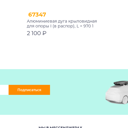
67347
Алюминиевая дуга крыловидная
для опоры I (в распор), L = 970 1
шт. Atlant 11016
2 100 ₽
В корзину
Подписаться
МЫ В МЕССЕНДЖЕРАХ