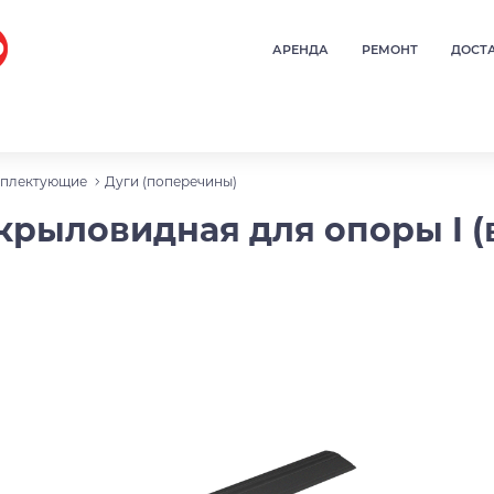
АРЕНДА
РЕМОНТ
ДОСТ
плектующие
Дуги (поперечины)
ыловидная для опоры I (в р