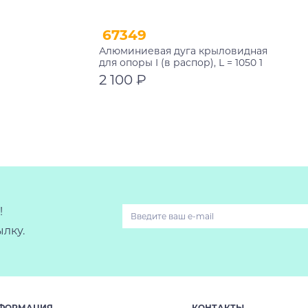
67349
Алюминиевая дуга крыловидная
для опоры I (в распор), L = 1050 1
шт. Atlant 11017
2 100 ₽
В корзину
!
лку.
ФОРМАЦИЯ
КОНТАКТЫ