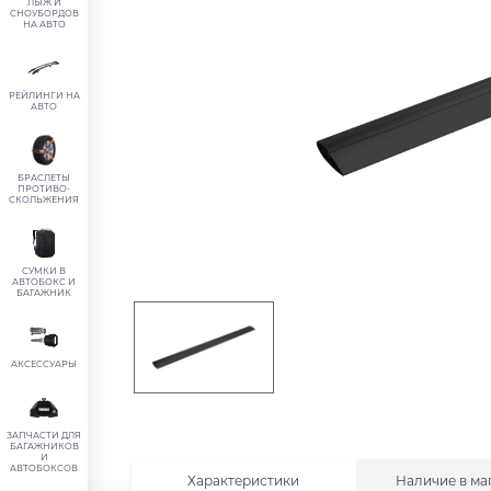
ЛЫЖ И
СНОУБОРДОВ
НА АВТО
РЕЙЛИНГИ НА
АВТО
БРАСЛЕТЫ
ПРОТИВО-
СКОЛЬЖЕНИЯ
СУМКИ В
АВТОБОКС И
БАГАЖНИК
АКСЕССУАРЫ
ЗАПЧАСТИ ДЛЯ
БАГАЖНИКОВ
И
АВТОБОКСОВ
Характеристики
Наличие в ма