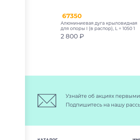
67350
Алюминиевая дуга крыловидная
для опоры I (в распор), L = 1050 1
шт. (чёрная) Atlant 11117
2 800 ₽
В корзину
Узнайте об акциях первыми
Подпишитесь на нашу рассы
КАТАЛОГ
ИН