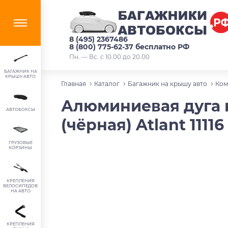
8 (495) 2367486
8 (800) 775-62-37 бесплатно РФ
Пн. — Вс. с 10.00 до 20.00
БАГАЖНИК НА
КРЫШУ АВТО
Главная
Каталог
Багажник на крышу авто
Ком
Алюминиевая дуга кр
АВТОБОКСЫ
(чёрная) Atlant 11116
ГРУЗОВЫЕ
КОРЗИНЫ
КРЕПЛЕНИЯ
ВЕЛОСИПЕДОВ
НА АВТО
КРЕПЛЕНИЯ