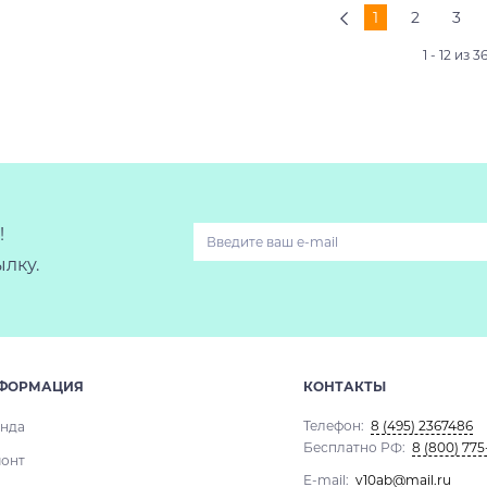
1
2
3
1 - 12 из 3
!
лку.
ФОРМАЦИЯ
КОНТАКТЫ
Телефон:
8 (495) 2367486
нда
Бесплатно РФ:
8 (800) 775
онт
E-mail:
v10ab@mail.ru