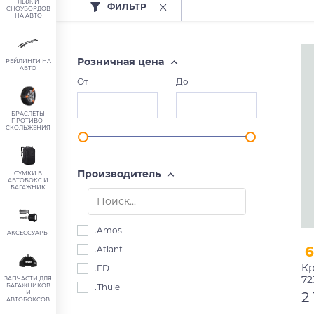
ЛЫЖ И
ФИЛЬТР
СНОУБОРДОВ
НА АВТО
Розничная цена
РЕЙЛИНГИ НА
АВТО
От
До
БРАСЛЕТЫ
ПРОТИВО-
СКОЛЬЖЕНИЯ
Производитель
СУМКИ В
АВТОБОКС И
БАГАЖНИК
.Amos
АКСЕССУАРЫ
6
.Atlant
Кр
.ED
72
ЗАПЧАСТИ ДЛЯ
БАГАЖНИКОВ
.Thule
2
И
АВТОБОКСОВ