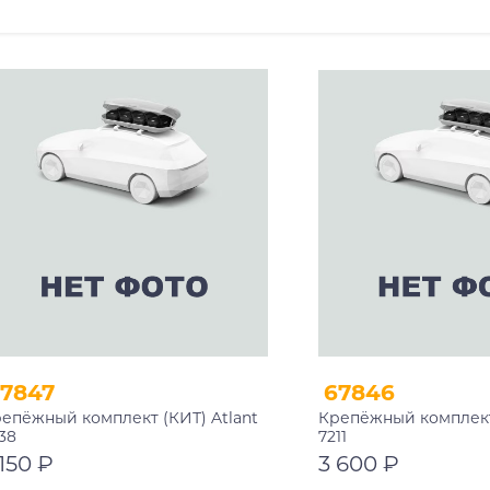
7847
67846
епёжный комплект (КИТ) Atlant
Крепёжный комплект 
38
7211
 150 ₽
3 600 ₽