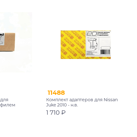
11488
 для
Комплект адаптеров для Nissan
офилем
Juke 2010 - н.в.
1 710 ₽
В корзину