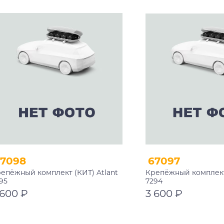
67098
67097
епёжный комплект (КИТ) Atlant
Крепёжный комплект 
95
7294
 600 ₽
3 600 ₽
В корзину
В корзину