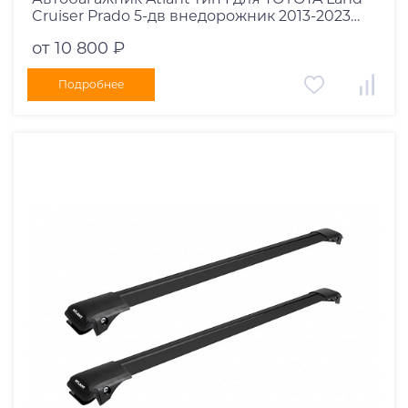
Cruiser Prado 5-дв внедорожник 2013-2023
рейлинги черные дуги 970/910 мм
от 10 800 ₽
10002+11116+11115
Подробнее