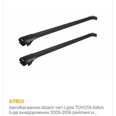
От
До
Год выпуска
2025
2024
2023
2022
2021
2020
2019
67812
2018
Автобагажник Atlant тип I для TOYOTA RAV4
2017
5-дв внедорожник 2005-2016 рейлинги
2016