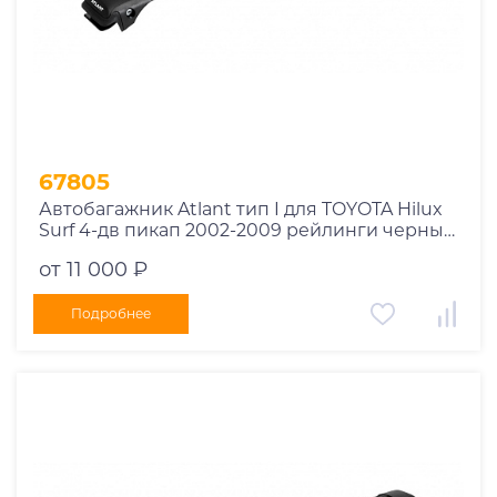
67805
Автобагажник Atlant тип I для TOYOTA Hilux
Surf 4-дв пикап 2002-2009 рейлинги черные
дуги 970/970 мм 10002+11116+11116
от 11 000 ₽
Подробнее