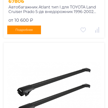
67806
Автобагажник Atlant тип I для TOYOTA Land
Cruiser Prado 5-дв внедорожник 1996-2002
рейлинги черные дуги 910/910 мм
от 10 600 ₽
10002+11115+11115
Подробнее