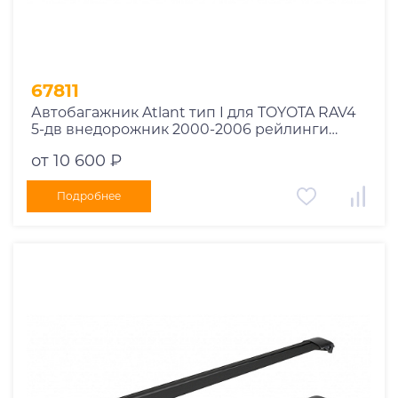
1998
1997
1996
1995
67811
1994
Автобагажник Atlant тип I для TOYOTA RAV4
5-дв внедорожник 2000-2006 рейлинги
1993
черные дуги 850/850 мм 10002+11114+11114
1992
от 10 600 ₽
1991
Подробнее
1990
1989
1988
1987
1986
1985
1984
1983
1982