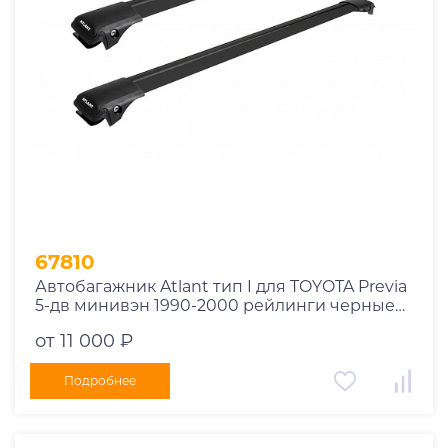
1981
1980
1979
1978
1977
1976
1975
1955
1956
1957
67810
1958
Автобагажник Atlant тип I для TOYOTA Previa
1959
5-дв минивэн 1990-2000 рейлинги черные
дуги 970/970 мм 10002+11116+11116
1960
от 11 000 ₽
1961
1962
Подробнее
1963
1964