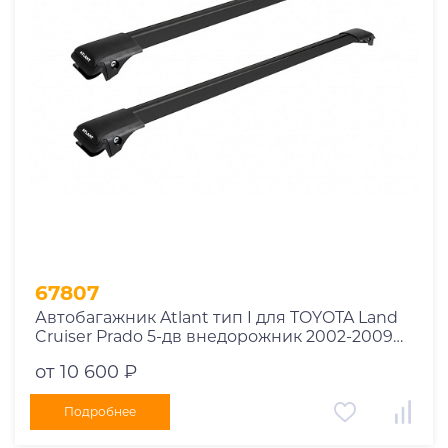
67807
Автобагажник Atlant тип I для TOYOTA Land
Cruiser Prado 5-дв внедорожник 2002-2009
рейлинги черные дуги 910/910 мм
от 10 600 ₽
10002+11115+11115
Подробнее