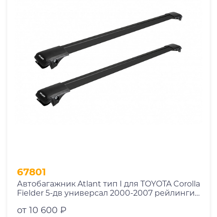
67801
Автобагажник Atlant тип I для TOYOTA Corolla
Fielder 5-дв универсал 2000-2007 рейлинги
черные дуги 790/790 мм 10002+11118+11118
от 10 600 ₽