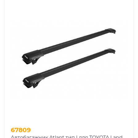
1965
1966
1967
1968
1969
1970
1971
1972
1973
1974
2026
67809
Автобагажник Atlant тип I для TOYOTA Land