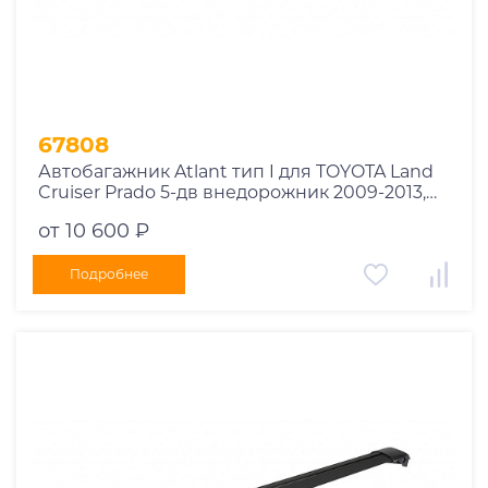
67808
Автобагажник Atlant тип I для TOYOTA Land
Cruiser Prado 5-дв внедорожник 2009-2013,
2013-2017, 2017-2020, 2020-2023 рейлинги
от 10 600 ₽
черные дуги 910/910 мм 10002+11115+11115
Подробнее