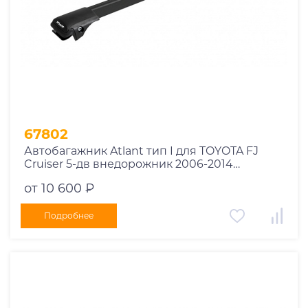
67802
Автобагажник Atlant тип I для TOYOTA FJ
Cruiser 5-дв внедорожник 2006-2014
рейлинги черные дуги 910/850 мм
от 10 600 ₽
10002+11115+11114
Подробнее