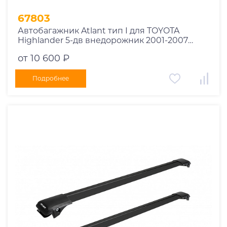
67803
Автобагажник Atlant тип I для TOYOTA
Highlander 5-дв внедорожник 2001-2007
рейлинги черные дуги 910/910 мм
от 10 600 ₽
10002+11115+11115
Подробнее