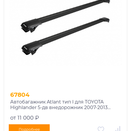
67804
Автобагажник Atlant тип I для TOYOTA
Highlander 5-дв внедорожник 2007-2013
рейлинги черные дуги 970/970 мм
от 11 000 ₽
10002+11116+11116
Подробнее