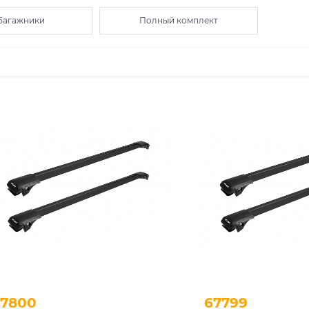
 багажники
Полный комплект
67800
67799