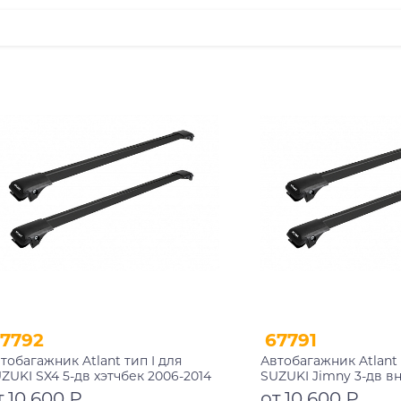
7792
67791
тобагажник Atlant тип I для
Автобагажник Atlant 
ZUKI SX4 5-дв хэтчбек 2006-2014
SUZUKI Jimny 3-дв 
йлинги черные дуги 910/910 мм
1998-2019 рейлинги 
т 10 600 ₽
от 10 600 ₽