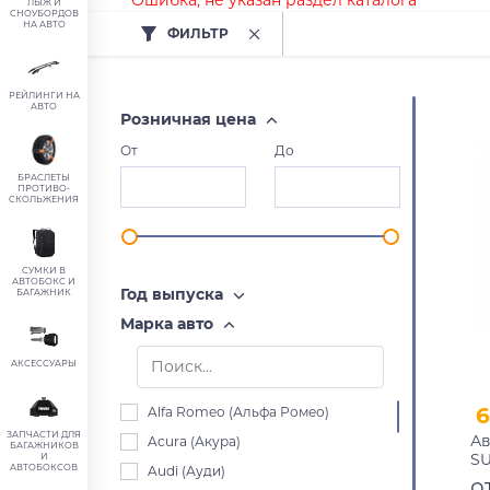
Ошибка, не указан раздел каталога
ЛЫЖ И
СНОУБОРДОВ
НА АВТО
ФИЛЬТР
РЕЙЛИНГИ НА
АВТО
Розничная цена
От
До
БРАСЛЕТЫ
ПРОТИВО-
СКОЛЬЖЕНИЯ
СУМКИ В
АВТОБОКС И
Год выпуска
БАГАЖНИК
Марка авто
АКСЕССУАРЫ
6
Alfa Romeo (Альфа Ромео)
ЗАПЧАСТИ ДЛЯ
Ав
Acura (Акура)
БАГАЖНИКОВ
SU
И
АВТОБОКСОВ
Audi (Ауди)
ре
о