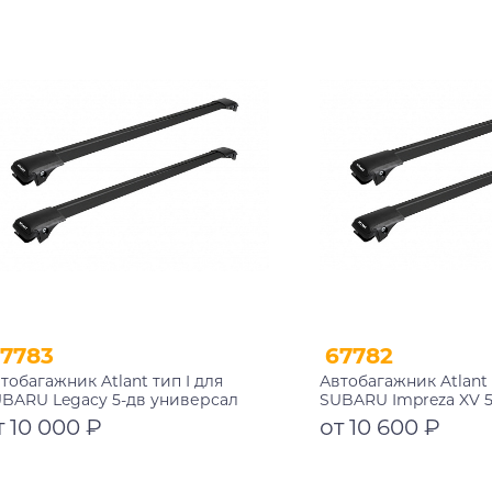
Подробнее
Подробнее
7783
67782
тобагажник Atlant тип I для
Автобагажник Atlant 
BARU Legacy 5-дв универсал
SUBARU Impreza XV 5
98-2004 рейлинги черные дуги
2010-2011 рейлинги 
т 10 000 ₽
от 10 600 ₽
0/730 мм 10002+11119+11119
850/790 мм 10002+1111
Подробнее
Подробнее