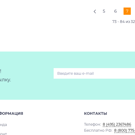
5
6
7
73 - 84 из 3
!
лку.
ФОРМАЦИЯ
КОНТАКТЫ
Телефон:
8 (495) 2367486
нда
Бесплатно РФ:
8 (800) 775
онт