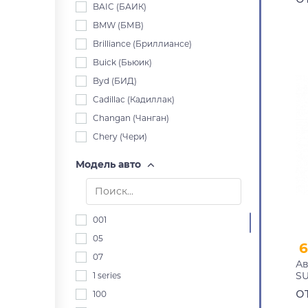
10
BAIC (БАИК)
BMW (БМВ)
Brilliance (Бриллиансе)
Buick (Бьюик)
Byd (БИД)
Cadillac (Кадиллак)
Changan (Чанган)
Chery (Чери)
Chevrolet (Шевроле)
Модель авто
Chrysler (Крайслер)
Citroen (Ситроен)
Dacia (Дача)
001
Daewoo (Дэу)
05
6
Daihatsu (Дайхацу)
07
Ав
Datsun (Датсун)
SU
1 series
Derways (Дервейс)
вн
о
100
че
Dodge (Додж)