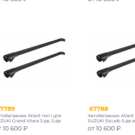
002+11115+11115
850/850 мм 10002+1111
Подробнее
Подробнее
7789
67788
тобагажник Atlant тип I для
Автобагажник Atlant 
ZUKI Grand Vitara 3-дв, 5-дв
SUZUKI Escudo 5-дв
едорожник 1997-2006 рейлинги
1997-2005 рейлинги 
т 10 600 ₽
от 10 600 ₽
рные дуги 790/790 мм
790/790 мм 10002+1111