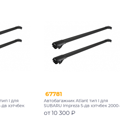
Подробнее
67781
тип I для
Автобагажник Atlant тип I для
-дв хэтчбек
SUBARU Impreza 5-дв хэтчбек 2000-
черные дуги
2007 рейлинги черные дуги
от 10 300 ₽
4+11118
790/730 мм 10002+11118+11119
Подробнее