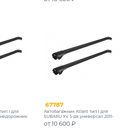
4+11114
дуги 850/850 мм 10002+11114+11114
Подробнее
67787
тип I для
Автобагажник Atlant тип I для
 внедорожник
SUBARU XV 5-дв универсал 2011-
черные дуги
2017, 2017-2021 рейлинги черные
от 10 600 ₽
8+11118
дуги 910/850 мм 10002+11115+11114