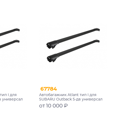
Подробнее
67784
тип I для
Автобагажник Atlant тип I для
в универсал
SUBARU Outback 5-дв универсал
черные дуги
1994-1999 рейлинги черные дуги
от 10 000 ₽
+11119
730/730 мм 10002+11119+11119