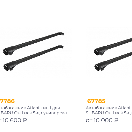
002+11118+11118
Подробнее
Подробнее
7786
67785
тобагажник Atlant тип I для
Автобагажник Atlant 
BARU Outback 5-дв универсал
SUBARU Outback 5-д
09-2014 рейлинги черные дуги
1998-2004 рейлинги 
т 10 600 ₽
от 10 000 ₽
0/850 мм 10002+11114+11114
730/730 мм 10002+11119