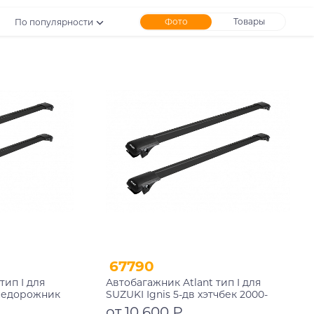
Фото
Товары
По популярности
67790
тип I для
Автобагажник Atlant тип I для
внедорожник
SUZUKI Ignis 5-дв хэтчбек 2000-
черные дуги
2006, 2003-2008 рейлинги черные
от 10 600 ₽