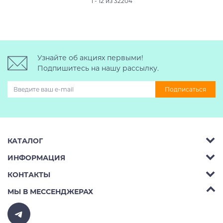
1 - 12 из 32204
Узнайте об акциях первыми!
Подпишитесь на нашу рассылку.
Подписаться
КАТАЛОГ
ИНФОРМАЦИЯ
Багажник на крышу авто
КОНТАКТЫ
Аренда
Автобоксы
Телефон:
8 (495) 2367486
МЫ В МЕССЕНДЖЕРАХ
Ремонт
Крепления велосипедов на авто
Бесплатно РФ:
8 (800) 775-62-37
Доставка
Крепления лыж и сноубордов на авто
E-mail:
v10ab@mail.ru