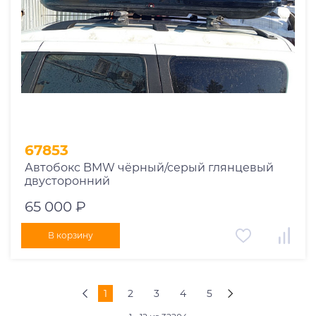
67853
Автобокс BMW чёрный/серый глянцевый
двусторонний
65 000 ₽
В корзину
1
2
3
4
5