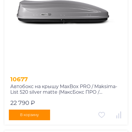
Производитель
.ED
.Inno
.Lux
.MaxBox
.Saturn
.Sotra
.Thule
10677
.Triton
Автобокс на крышу MaxBox PRO / Maksima-
.Turtle
List 520 silver matte (МаксБокс ПРО /
.Евродеталь
Максима-Лист 520 серый матовый)
22 790 ₽
Страна
В корзину
Цвет
Ширина, см
Высота, см