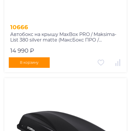
10666
Автобокс на крышу MaxBox PRO / Maksima-
List 380 silver matte (МаксБокс ПРО /
Максима-Лист 380 серый матовый)
14 990 ₽
В корзину