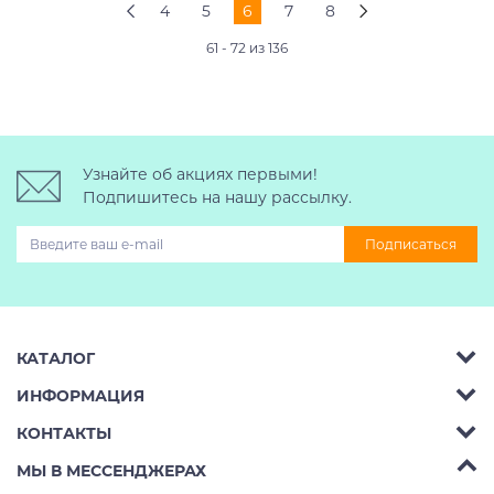
4
5
6
7
8
61 - 72 из 136
Узнайте об акциях первыми!
Подпишитесь на нашу рассылку.
Подписаться
КАТАЛОГ
ИНФОРМАЦИЯ
Багажник на крышу авто
КОНТАКТЫ
Аренда
Автобоксы
Телефон:
8 (495) 2367486
МЫ В МЕССЕНДЖЕРАХ
Ремонт
Крепления велосипедов на авто
Бесплатно РФ:
8 (800) 775-62-37