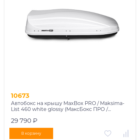
10673
Автобокс на крышу MaxBox PRO / Maksima-
List 460 white glossy (МаксБокс ПРО /
Максима-Лист 460 белый глянцевый)
29 790 ₽
В корзину