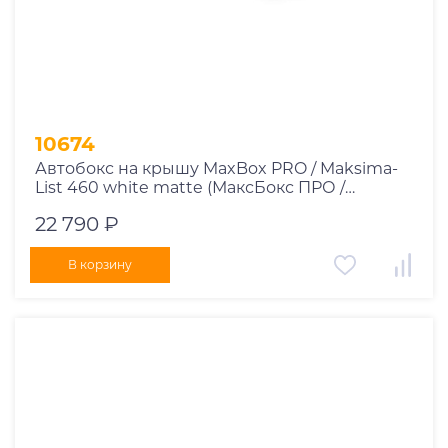
10674
Автобокс на крышу MaxBox PRO / Maksima-
List 460 white matte (МаксБокс ПРО /
Максима-Лист 460 белый матовый)
22 790 ₽
В корзину