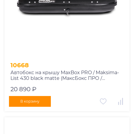
10668
Автобокс на крышу MaxBox PRO / Maksima-
List 430 black matte (МаксБокс ПРО /
Максима-Лист 430 чёрный матовый)
20 890 ₽
В корзину