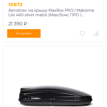
10672
Автобокс на крышу MaxBox PRO / Maksima-
List 460 silver matte (МаксБокс ПРО /
Максима-Лист 460 серый матовый)
21 390 ₽
В корзину