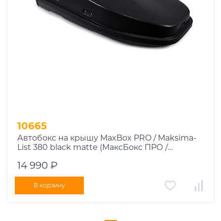
10665
Автобокс на крышу MaxBox PRO / Maksima-
List 380 black matte (МаксБокс ПРО /
Максима-Лист 380 чёрный матовый)
14 990 ₽
В корзину