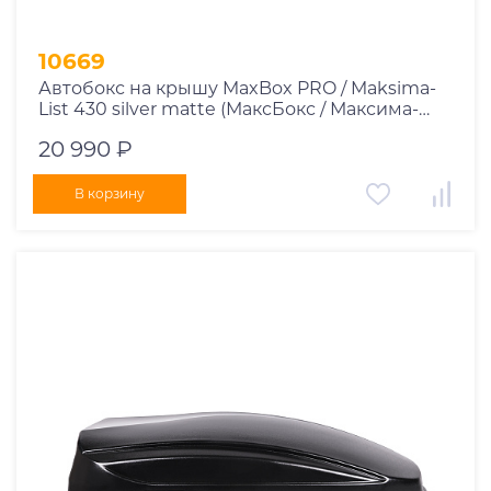
10669
Автобокс на крышу MaxBox PRO / Maksima-
List 430 silver matte (МаксБокс / Максима-
Лист 430 серый матовый)
20 990 ₽
В корзину