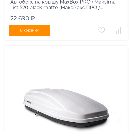
Автобокс на крышу MaxBox PRO / Maksima-
List 520 black matte (МаксБокс ПРО /
Максима-Лист 520 чёрный матовый)
22 690 ₽
В корзину