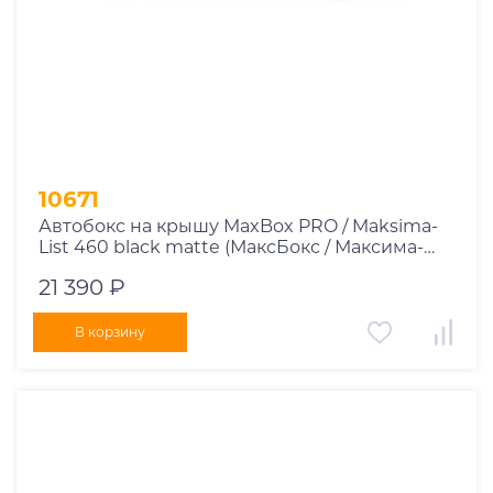
10671
Автобокс на крышу MaxBox PRO / Maksima-
List 460 black matte (МаксБокс / Максима-
Лист 460 чёрный матовый)
21 390 ₽
В корзину