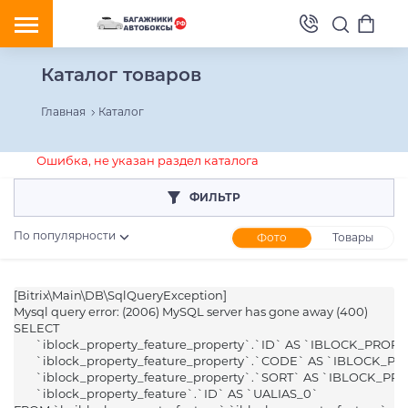
Каталог товаров
Главная
Каталог
Ошибка, не указан раздел каталога
ФИЛЬТР
По популярности
Фото
Товары
[Bitrix\Main\DB\SqlQueryException] 

Розничная цена
Mysql query error: (2006) MySQL server has gone away (400)

SELECT 

От
До
	`iblock_property_feature_property`.`ID` AS `IBLOCK_PROPERTY_ID`,

	`iblock_property_feature_property`.`CODE` AS `IBLOCK_PROPERTY_CODE`,

	`iblock_property_feature_property`.`SORT` AS `IBLOCK_PROPERTY_SORT`,

	`iblock_property_feature`.`ID` AS `UALIAS_0`
