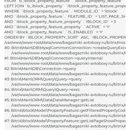
FROM `b_iblock_property_feature` `iblock_property_feature` 

LEFT JOIN `b_iblock_property` `iblock_property_feature_propert
WHERE `iblock_property_feature`.`MODULE_ID` = 'iblock'

Год выпуска
AND `iblock_property_feature`.`FEATURE_ID` = 'LIST_PAGE_SHO
Марка авто
AND `iblock_property_feature_property`.`IBLOCK_ID` = 3

AND `iblock_property_feature_property`.`ACTIVE` = 'Y'

Alfa Romeo (Альфа Ромео)
AND `iblock_property_feature`.`IS_ENABLED` = 'Y'

ORDER BY `IBLOCK_PROPERTY_SORT` ASC, `IBLOCK_PROPERTY_
Acura (Акура)
/var/www/www-root/data/www/bagazniki-avtoboxy.ru/bitrix/modu
Audi (Ауди)
#0: Bitrix\Main\DB\MysqlCommonConnection->createQueryExcept
BAIC (БАИК)
	/var/www/www-root/data/www/bagazniki-avtoboxy.ru/bitrix/modules/main/lib/db/mysqliconnection.php:149

#1: Bitrix\Main\DB\MysqliConnection->queryInternal

BMW (БМВ)
	/var/www/www-root/data/www/bagazniki-avtoboxy.ru/bitrix/modules/main/lib/db/connection.php:324

Brilliance (Бриллиансе)
#2: Bitrix\Main\DB\Connection->query

	/var/www/www-root/data/www/bagazniki-avtoboxy.ru/bitrix/modules/main/lib/orm/query/query.php:3601

Buick (Бьюик)
#3: Bitrix\Main\ORM\Query\Query->query

Byd (БИД)
	/var/www/www-root/data/www/bagazniki-avtoboxy.ru/bitrix/modules/main/lib/orm/query/query.php:972

#4: Bitrix\Main\ORM\Query\Query->exec

Cadillac (Кадиллак)
	/var/www/www-root/data/www/bagazniki-avtoboxy.ru/bitrix/modules/main/lib/orm/data/datamanager.php:499

Changan (Чанган)
#5: Bitrix\Main\ORM\Data\DataManager::getList

	/var/www/www-root/data/www/bagazniki-avtoboxy.ru/bitrix/modules/iblock/lib/model/propertyfeature.php:470

Chery (Чери)
#6: Bitrix\Iblock\Model\PropertyFeature::getFilteredPropertyCodes

Chevrolet (Шевроле)
	/var/www/www-root/data/www/bagazniki-avtoboxy.ru/bitrix/modules/iblock/lib/model/propertyfeature.php:382

Модель авто
Chrysler (Крайслер)
#7: Bitrix\Iblock\Model\PropertyFeature::getListPageShowProperty
	/var/www/www-root/data/www/bagazniki-avtoboxy.ru/bitrix/modules/iblock/lib/component/elementlist.php:2669

001
Citroen (Ситроен)