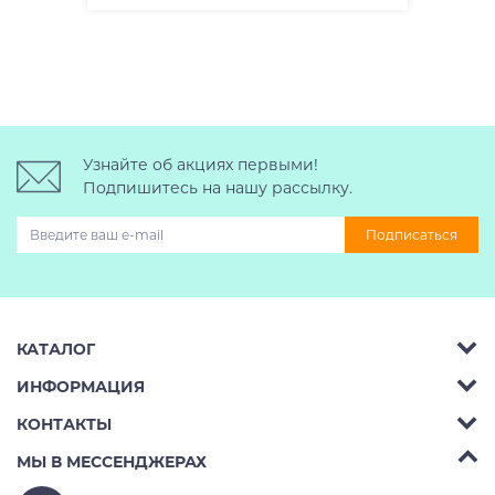
Узнайте об акциях первыми!
Подпишитесь на нашу рассылку.
Подписаться
КАТАЛОГ
ИНФОРМАЦИЯ
Багажник на крышу авто
КОНТАКТЫ
Аренда
Автобоксы
Телефон:
8 (495) 2367486
МЫ В МЕССЕНДЖЕРАХ
Ремонт
Крепления велосипедов на авто
Бесплатно РФ:
8 (800) 775-62-37