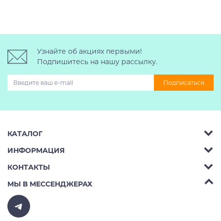
Узнайте об акциях первыми!
Подпишитесь на нашу рассылку.
Подписаться
КАТАЛОГ
ИНФОРМАЦИЯ
Багажник на крышу авто
КОНТАКТЫ
Аренда
Автобоксы
Телефон:
8 (495) 2367486
МЫ В МЕССЕНДЖЕРАХ
Ремонт
Крепления велосипедов на авто
Бесплатно РФ:
8 (800) 775-62-37
Доставка
Крепления лыж и сноубордов на авто
E-mail:
v10ab@mail.ru