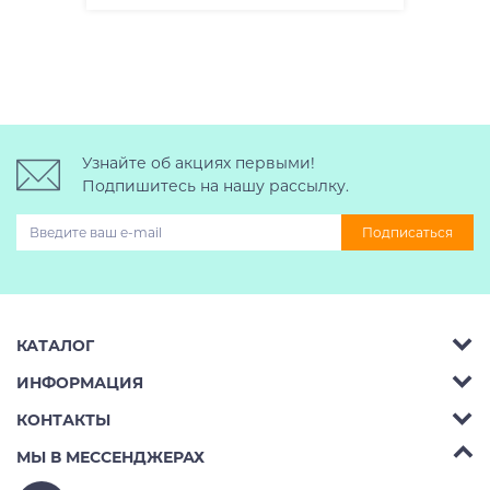
Узнайте об акциях первыми!
Подпишитесь на нашу рассылку.
Подписаться
КАТАЛОГ
ИНФОРМАЦИЯ
Багажник на крышу авто
КОНТАКТЫ
Аренда
Автобоксы
Телефон:
8 (495) 2367486
МЫ В МЕССЕНДЖЕРАХ
Ремонт
Крепления велосипедов на авто
Бесплатно РФ:
8 (800) 775-62-37