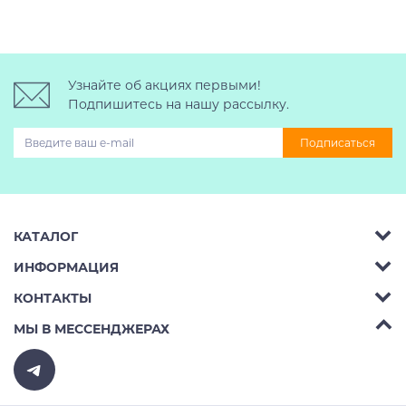
Узнайте об акциях первыми!
Подпишитесь на нашу рассылку.
Подписаться
КАТАЛОГ
ИНФОРМАЦИЯ
Багажник на крышу авто
КОНТАКТЫ
Аренда
Автобоксы
Телефон:
8 (495) 2367486
МЫ В МЕССЕНДЖЕРАХ
Ремонт
Крепления велосипедов на авто
Бесплатно РФ:
8 (800) 775-62-37
Доставка
Крепления лыж и сноубордов на авто
E-mail:
v10ab@mail.ru
Оплата