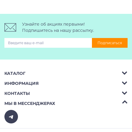
Узнайте об акциях первыми!
Подпишитесь на нашу рассылку.
Подписаться
КАТАЛОГ
ИНФОРМАЦИЯ
Багажник на крышу авто
КОНТАКТЫ
Аренда
Автобоксы
Телефон:
8 (495) 2367486
МЫ В МЕССЕНДЖЕРАХ
Ремонт
Крепления велосипедов на авто
Бесплатно РФ:
8 (800) 775-62-37
Доставка
Крепления лыж и сноубордов на авто
E-mail:
v10ab@mail.ru
Оплата
Рейлинги на авто