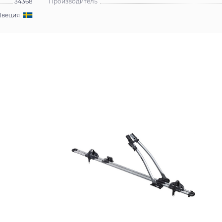
34368
Производитель
веция