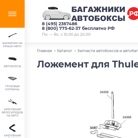
8 (495) 2367486
8 (800) 775-62-37 бесплатно РФ
Пн. — Вс. с 10.00 до 20.00
БАГАЖНИК НА
КРЫШУ АВТО
Главная
Каталог
Запчасти автобоксов и автоба
Ложемент для Thule
АВТОБОКСЫ
ГРУЗОВЫЕ
КОРЗИНЫ
КРЕПЛЕНИЯ
ВЕЛОСИПЕДОВ
НА АВТО
КРЕПЛЕНИЯ