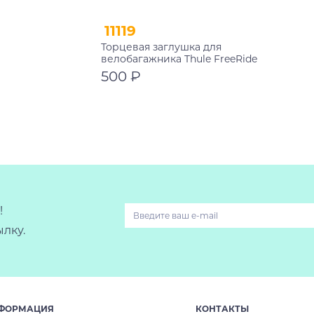
11119
Торцевая заглушка для
велобагажника Thule FreeRide
532
500 ₽
В корзину
!
лку.
ФОРМАЦИЯ
КОНТАКТЫ