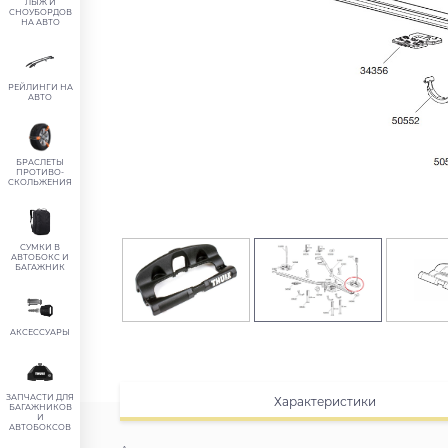
ЛЫЖ И
СНОУБОРДОВ
НА АВТО
РЕЙЛИНГИ НА
АВТО
БРАСЛЕТЫ
ПРОТИВО-
СКОЛЬЖЕНИЯ
СУМКИ В
АВТОБОКС И
БАГАЖНИК
АКСЕССУАРЫ
ЗАПЧАСТИ ДЛЯ
Характеристики
БАГАЖНИКОВ
И
АВТОБОКСОВ