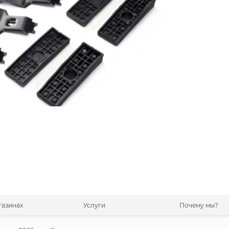
газинах
Услуги
Почему мы?