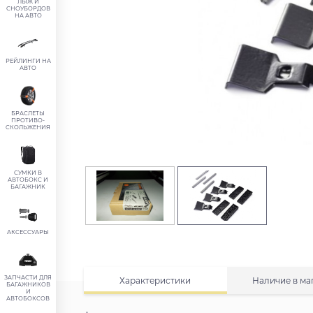
ЛЫЖ И
СНОУБОРДОВ
НА АВТО
РЕЙЛИНГИ НА
АВТО
БРАСЛЕТЫ
ПРОТИВО-
СКОЛЬЖЕНИЯ
СУМКИ В
АВТОБОКС И
БАГАЖНИК
АКСЕССУАРЫ
ЗАПЧАСТИ ДЛЯ
Характеристики
Наличие в ма
БАГАЖНИКОВ
И
АВТОБОКСОВ