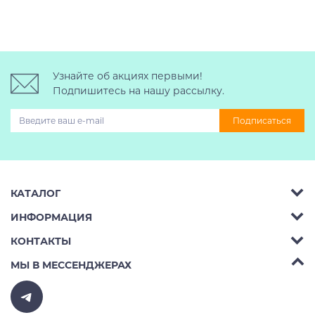
Узнайте об акциях первыми!
Подпишитесь на нашу рассылку.
Подписаться
КАТАЛОГ
ИНФОРМАЦИЯ
Багажник на крышу авто
КОНТАКТЫ
Аренда
Автобоксы
Телефон:
8 (495) 2367486
МЫ В МЕССЕНДЖЕРАХ
Ремонт
Крепления велосипедов на авто
Бесплатно РФ:
8 (800) 775-62-37
Доставка
Крепления лыж и сноубордов на авто
E-mail:
v10ab@mail.ru