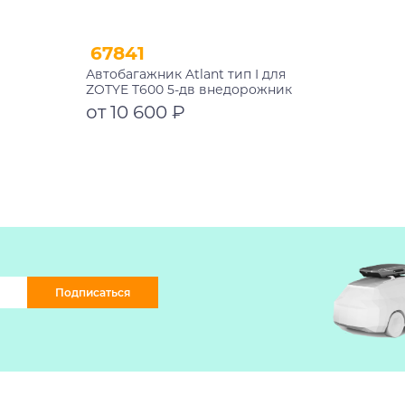
67841
Автобагажник Atlant тип I для
ZOTYE T600 5-дв внедорожник
2013-2021 рейлинги черные дуги
от 10 600 ₽
910/910 мм 10002+11115+11115
Подробнее
Подписаться