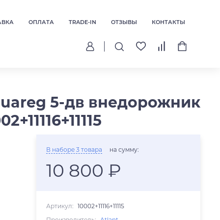
АВКА
ОПЛАТА
TRADE-IN
ОТЗЫВЫ
КОНТАКТЫ
ouareg 5-дв внедорожник
2+11116+11115
В наборе 3 товара
на сумму:
10 800 ₽
Артикул:
10002+11116+11115
Производитель:
Atlant