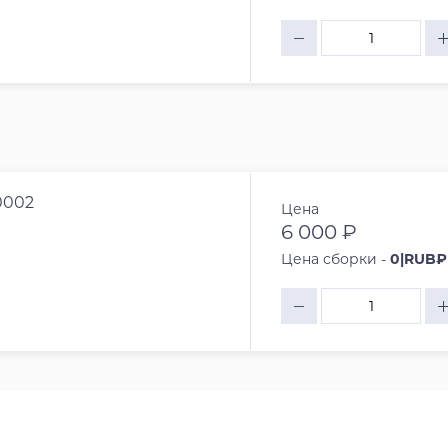
0002
Цена
6 000 ₽
Цена сборки -
0|RUB₽