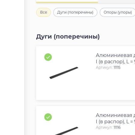
Все
Дуги (поперечины)
Опоры (упоры)
Дуги (поперечины)
Алюминиевая д
I (в распор), L =
Артикул:
11115
Алюминиевая д
I (в распор), L =
Артикул:
11116