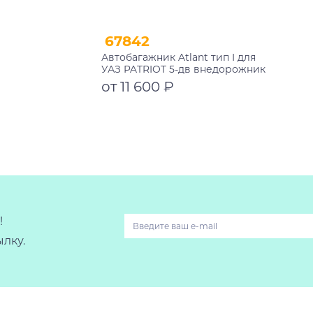
67842
Автобагажник Atlant тип I для
УАЗ PATRIOT 5-дв внедорожник
2005-2023 рейлинги черные дуги
от 11 600 ₽
1050/1050 мм 10002+11117+11117
Подробнее
!
лку.