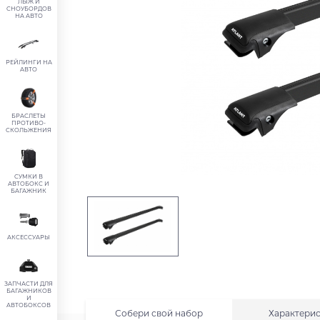
ЛЫЖ И
СНОУБОРДОВ
НА АВТО
РЕЙЛИНГИ НА
АВТО
БРАСЛЕТЫ
ПРОТИВО-
СКОЛЬЖЕНИЯ
СУМКИ В
АВТОБОКС И
БАГАЖНИК
АКСЕССУАРЫ
ЗАПЧАСТИ ДЛЯ
БАГАЖНИКОВ
И
АВТОБОКСОВ
Собери свой набор
Характери