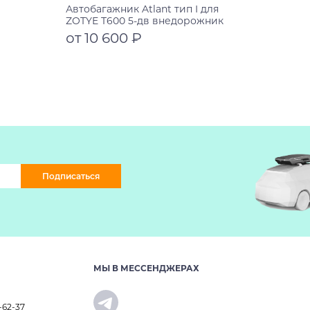
Автобагажник Atlant тип I для
ZOTYE T600 5-дв внедорожник
2013-2021 рейлинги черные дуги
от 10 600 ₽
910/910 мм 10002+11115+11115
Подробнее
Подписаться
МЫ В МЕССЕНДЖЕРАХ
-62-37