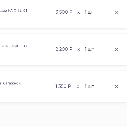
ами КА D-LUX 1
3 500 ₽
x
1 шт
льный КДЧС LUX
2 200 ₽
x
1 шт
ми багажной
1 350 ₽
x
1 шт