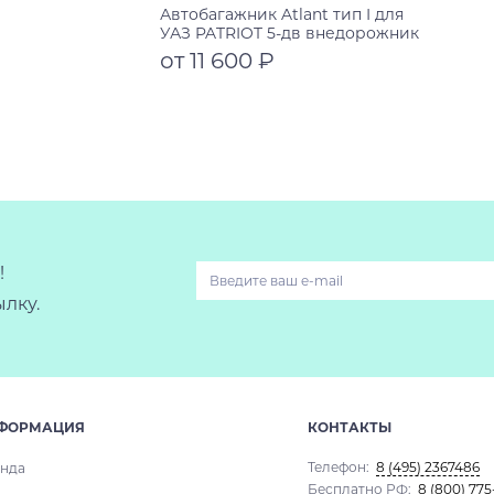
Автобагажник Atlant тип I для
УАЗ PATRIOT 5-дв внедорожник
2005-2023 рейлинги черные дуги
от 11 600 ₽
1050/1050 мм 10002+11117+11117
Подробнее
!
лку.
ФОРМАЦИЯ
КОНТАКТЫ
Телефон:
8 (495) 2367486
нда
Бесплатно РФ:
8 (800) 775