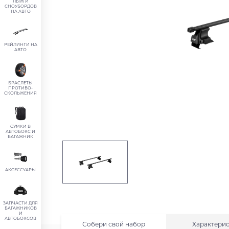
ЛЫЖ И
СНОУБОРДОВ
НА АВТО
РЕЙЛИНГИ НА
АВТО
БРАСЛЕТЫ
ПРОТИВО-
СКОЛЬЖЕНИЯ
СУМКИ В
АВТОБОКС И
БАГАЖНИК
АКСЕССУАРЫ
ЗАПЧАСТИ ДЛЯ
БАГАЖНИКОВ
И
АВТОБОКСОВ
Собери свой набор
Характери