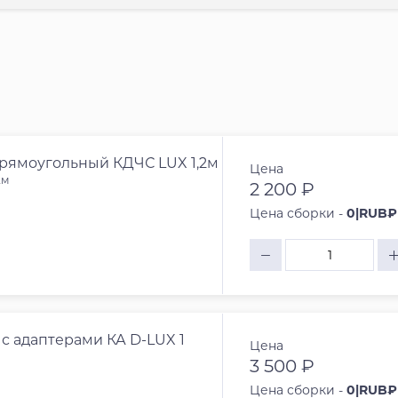
прямоугольный КДЧС LUX 1,2м
Цена
2м
2 200 ₽
Цена сборки -
0|RUB₽
с адаптерами КА D-LUX 1
Цена
3 500 ₽
Цена сборки -
0|RUB₽