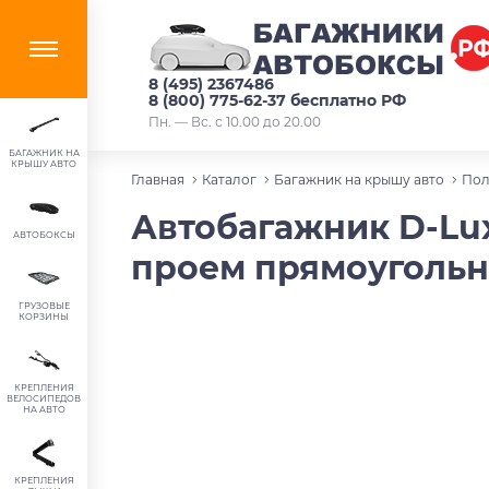
8 (495) 2367486
8 (800) 775-62-37 бесплатно РФ
Пн. — Вс. с 10.00 до 20.00
БАГАЖНИК НА
КРЫШУ АВТО
Главная
Каталог
Багажник на крышу авто
Пол
Автобагажник D-Lux
АВТОБОКСЫ
проем прямоугольн
ГРУЗОВЫЕ
КОРЗИНЫ
КРЕПЛЕНИЯ
ВЕЛОСИПЕДОВ
НА АВТО
КРЕПЛЕНИЯ