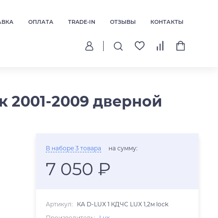
АВКА
ОПЛАТА
TRADE-IN
ОТЗЫВЫ
КОНТАКТЫ
к 2001-2009 дверной
В наборе 3 товара
на сумму:
7 050 ₽
Артикул:
КА D-LUX 1 КДЧС LUX 1,2м lock
Производитель:
Lux