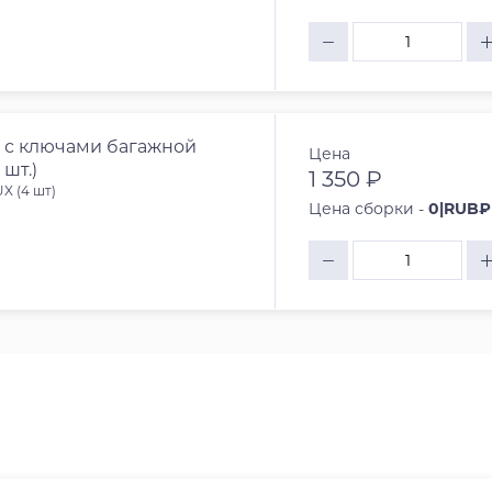
 с ключами багажной
Цена
шт.)
1 350 ₽
X (4 шт)
Цена сборки -
0|RUB₽