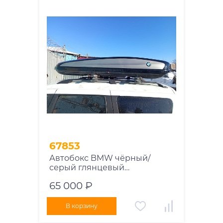
67853
Автобокс BMW чёрный/
серый глянцевый
двусторонний
65 000 ₽
В корзину