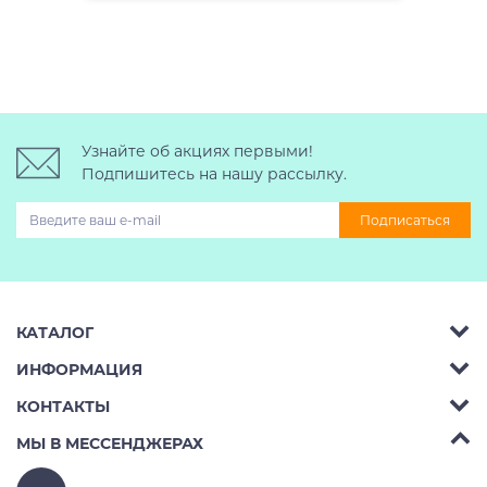
Узнайте об акциях первыми!
Подпишитесь на нашу рассылку.
Подписаться
КАТАЛОГ
ИНФОРМАЦИЯ
Багажник на крышу авто
КОНТАКТЫ
Аренда
Автобоксы
Телефон:
8 (495) 2367486
МЫ В МЕССЕНДЖЕРАХ
Ремонт
Крепления велосипедов на авто
Бесплатно РФ:
8 (800) 775-62-37