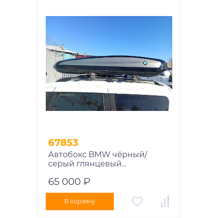
67853
Автобокс BMW чёрный/
серый глянцевый
двусторонний
65 000 ₽
В корзину