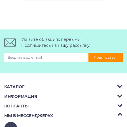
Узнайте об акциях первыми!
Подпишитесь на нашу рассылку.
Подписаться
КАТАЛОГ
ИНФОРМАЦИЯ
Багажник на крышу авто
КОНТАКТЫ
Аренда
Автобоксы
Телефон:
8 (495) 2367486
МЫ В МЕССЕНДЖЕРАХ
Ремонт
Крепления велосипедов на авто
Бесплатно РФ:
8 (800) 775-62-37