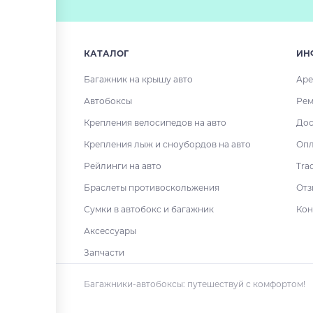
КАТАЛОГ
ИН
Багажник на крышу авто
Аре
Автобоксы
Рем
Крепления велосипедов на авто
Дос
Крепления лыж и сноубордов на авто
Опл
Рейлинги на авто
Tra
Браслеты противоскольжения
Отз
Сумки в автобокс и багажник
Кон
Аксессуары
Запчасти
Багажники-автобоксы: путешествуй с комфортом!