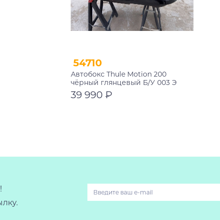
54710
Автобокс Thule Motion 200
чёрный глянцевый Б/У 003 Э
39 990 ₽
В корзину
!
лку.