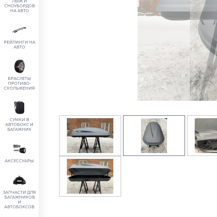
ЛЫЖ И
СНОУБОРДОВ
НА АВТО
РЕЙЛИНГИ НА
АВТО
БРАСЛЕТЫ
ПРОТИВО-
СКОЛЬЖЕНИЯ
СУМКИ В
АВТОБОКС И
БАГАЖНИК
АКСЕССУАРЫ
ЗАПЧАСТИ ДЛЯ
БАГАЖНИКОВ
И
АВТОБОКСОВ