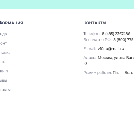
ФОРМАЦИЯ
КОНТАКТЫ
Телефон:
8 (495) 2367486
нда
Бесплатно РФ:
8 (800) 775
онт
E-mail:
v10ab@mail.ru
тавка
Адрес:
Москва, улица Ваг
ата
к3
de-In
Режим работы:
Пн. — Вс. с
ывы
такты