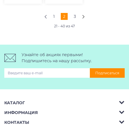
1
2
3
21 - 40 из 47
Узнайте об акциях первыми!
Подпишитесь на нашу рассылку.
Подписаться
КАТАЛОГ
ИНФОРМАЦИЯ
Багажник на крышу авто
КОНТАКТЫ
Аренда
Автобоксы