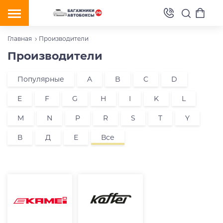
Главная
Производители
Производители
Популярные
A
B
C
D
E
F
G
H
I
K
L
M
N
P
R
S
T
Y
В
Д
Е
Все