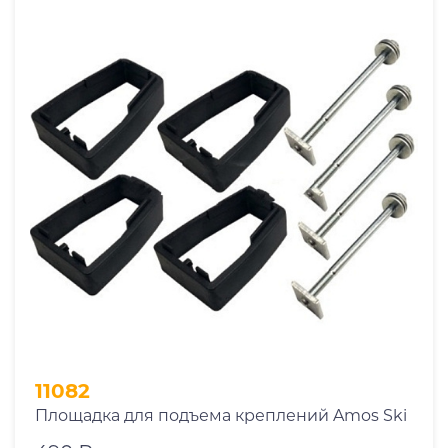
От
До
Производитель
.Amos
.Thule
Страна
11082
Площадка для подъема креплений Amos Ski