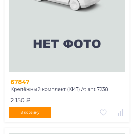
Производитель
.Amos
.Atlant
.ED
.Thule
Страна
67847
Крепёжный комплект (КИТ) Atlant 7238
2 150 ₽
В корзину