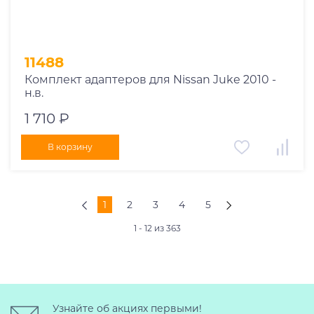
11488
Комплект адаптеров для Nissan Juke 2010 -
н.в.
1 710 ₽
В корзину
1
2
3
4
5
1 - 12 из 363
Узнайте об акциях первыми!