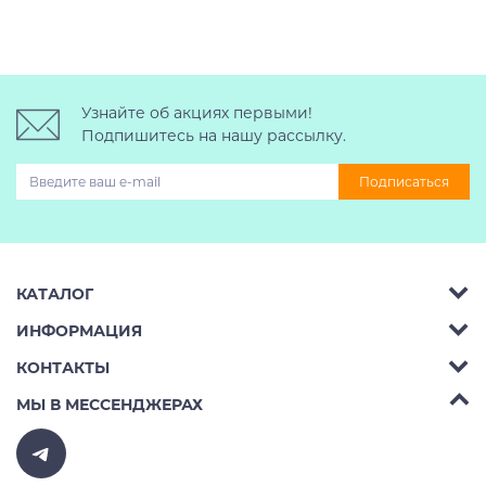
Узнайте об акциях первыми!
Подпишитесь на нашу рассылку.
Подписаться
КАТАЛОГ
ИНФОРМАЦИЯ
Багажник на крышу авто
КОНТАКТЫ
Аренда
Автобоксы
Телефон:
8 (495) 2367486
МЫ В МЕССЕНДЖЕРАХ
Ремонт
Крепления велосипедов на авто
Бесплатно РФ:
8 (800) 775-62-37
Доставка
Крепления лыж и сноубордов на авто
E-mail:
v10ab@mail.ru