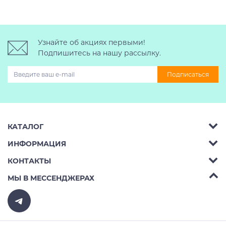
Узнайте об акциях первыми!
Подпишитесь на нашу рассылку.
Подписаться
КАТАЛОГ
ИНФОРМАЦИЯ
Багажник на крышу авто
КОНТАКТЫ
Аренда
Автобоксы
Телефон:
8 (495) 2367486
МЫ В МЕССЕНДЖЕРАХ
Ремонт
Крепления велосипедов на авто
Бесплатно РФ:
8 (800) 775-62-37
Доставка
Крепления лыж и сноубордов на авто
E-mail:
v10ab@mail.ru
Оплата
Рейлинги на авто