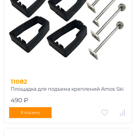
Производитель
.Amos
.Thule
Страна
11082
Площадка для подъема креплений Amos Ski
490 ₽
В корзину