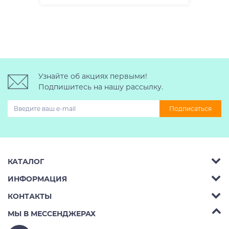
Узнайте об акциях первыми!
Подпишитесь на нашу рассылку.
Подписаться
КАТАЛОГ
ИНФОРМАЦИЯ
Багажник на крышу авто
КОНТАКТЫ
Аренда
Автобоксы
Телефон:
8 (495) 2367486
МЫ В МЕССЕНДЖЕРАХ
Ремонт
Крепления велосипедов на авто
Бесплатно РФ:
8 (800) 775-62-37