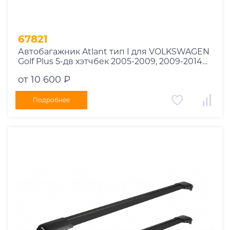
67821
Автобагажник Atlant тип I для VOLKSWAGEN
Golf Plus 5-дв хэтчбек 2005-2009, 2009-2014
рейлинги черные дуги 850/790 мм
от 10 600 ₽
10002+11114+11118
Подробнее