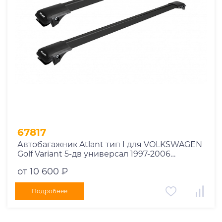
67817
Автобагажник Atlant тип I для VOLKSWAGEN
Golf Variant 5-дв универсал 1997-2006
рейлинги черные дуги 790/790 мм
от 10 600 ₽
10002+11118+11118
Подробнее