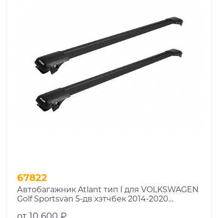
67822
Автобагажник Atlant тип I для VOLKSWAGEN
Golf Sportsvan 5-дв хэтчбек 2014-2020
рейлинги черные дуги 850/790 мм
от 10 600 ₽
10002+11114+11118