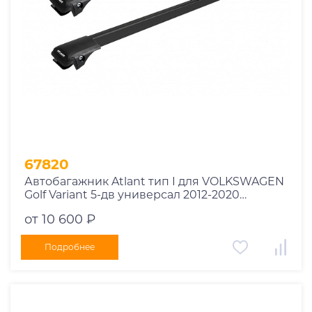
67820
Автобагажник Atlant тип I для VOLKSWAGEN
Golf Variant 5-дв универсал 2012-2020
рейлинги черные дуги 850/790 мм
от 10 600 ₽
10002+11114+11118
Подробнее