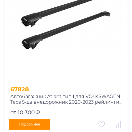
Год выпуска
2025
2024
2023
2022
2021
2020
2019
67828
2018
Автобагажник Atlant тип I для VOLKSWAGEN
2017
Taos 5-дв внедорожник 2020-2023 рейлинги
2016
черные дуги 790/730 мм 10002+11118+11119
от 10 300 ₽
2015
2014
Подробнее
Марка авто
2013