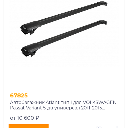
1969
1970
1971
1972
1973
1974
2026
67825
Автобагажник Atlant тип I для VOLKSWAGEN
Passat Variant 5-дв универсал 2011-2015
рейлинги черные дуги 850/790 мм
от 10 600 ₽
10002+11114+11118