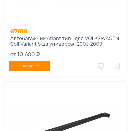
67818
Автобагажник Atlant тип I для VOLKSWAGEN
Golf Variant 5-дв универсал 2003-2009
рейлинги черные дуги 850/790 мм
от 10 600 ₽
10002+11114+11118
Подробнее