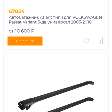
67824
Автобагажник Atlant тип I для VOLKSWAGEN
Passat Variant 5-дв универсал 2005-2010
рейлинги черные дуги 850/790 мм
от 10 600 ₽
10002+11114+11118
Подробнее