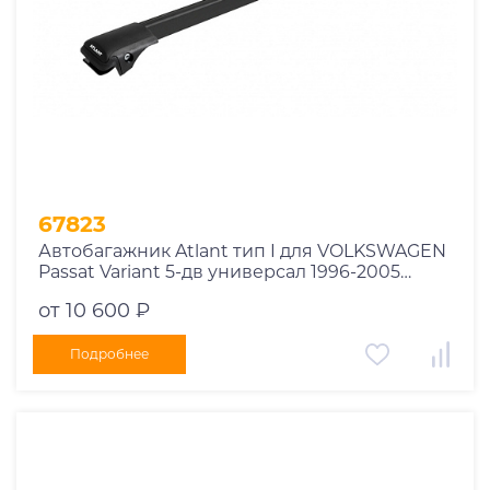
67823
Автобагажник Atlant тип I для VOLKSWAGEN
Passat Variant 5-дв универсал 1996-2005
рейлинги черные дуги 790/790 мм
от 10 600 ₽
10002+11118+11118
Подробнее