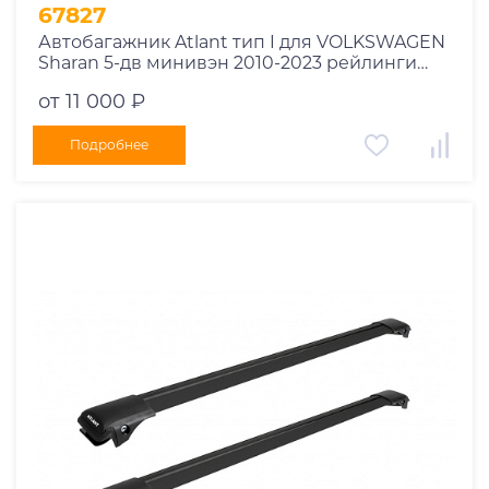
1995
67827
1994
Автобагажник Atlant тип I для VOLKSWAGEN
Sharan 5-дв минивэн 2010-2023 рейлинги
1993
черные дуги 970/970 мм 10002+11116+11116
1992
от 11 000 ₽
1991
Подробнее
1990
1989
1988
1987
1986
1985
1984
1983
1982
1981
1980
1979