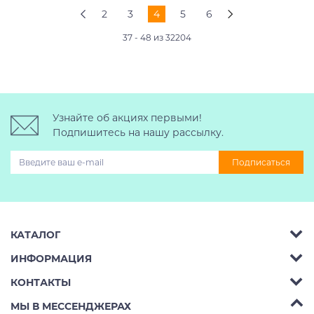
2
3
4
5
6
37 - 48 из 32204
Узнайте об акциях первыми!
Подпишитесь на нашу рассылку.
Подписаться
КАТАЛОГ
ИНФОРМАЦИЯ
Багажник на крышу авто
КОНТАКТЫ
Аренда
Автобоксы
Телефон:
8 (495) 2367486
МЫ В МЕССЕНДЖЕРАХ
Ремонт