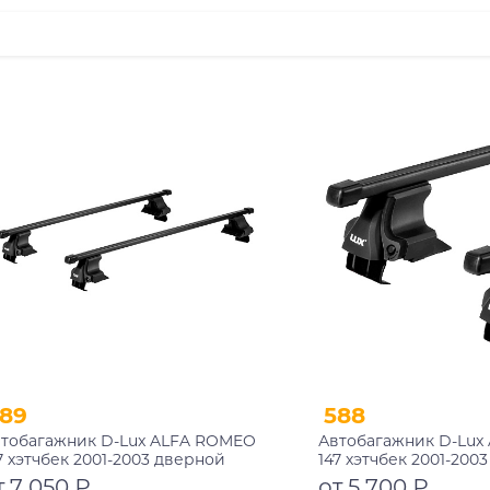
89
588
тобагажник D-Lux ALFA ROMEO
Автобагажник D-Lux
7 хэтчбек 2001-2003 дверной
147 хэтчбек 2001-200
оем прямоугольный с замком
проем прямоугольн
т 7 050 ₽
от 5 700 ₽