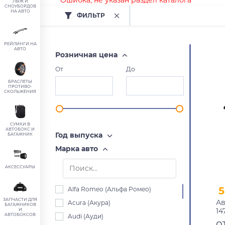
Ошибка, не указан раздел каталога
ЛЫЖ И
СНОУБОРДОВ
НА АВТО
ФИЛЬТР
РЕЙЛИНГИ НА
АВТО
Розничная цена
От
До
БРАСЛЕТЫ
ПРОТИВО-
СКОЛЬЖЕНИЯ
СУМКИ В
АВТОБОКС И
Год выпуска
БАГАЖНИК
Марка авто
АКСЕССУАРЫ
5
Alfa Romeo (Альфа Ромео)
ЗАПЧАСТИ ДЛЯ
Ав
Acura (Акура)
БАГАЖНИКОВ
14
И
АВТОБОКСОВ
Audi (Ауди)
пр
о