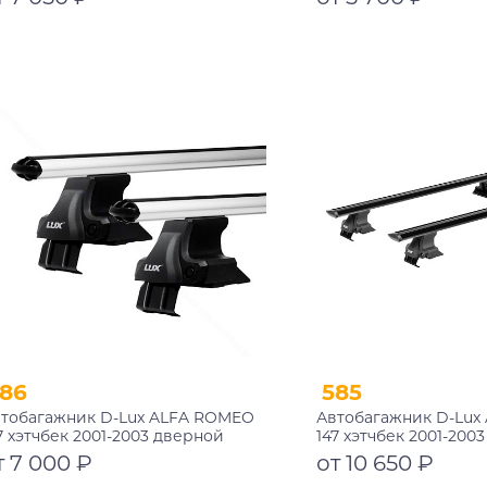
Подробнее
Подробнее
86
585
тобагажник D-Lux ALFA ROMEO
Автобагажник D-Lux
7 хэтчбек 2001-2003 дверной
147 хэтчбек 2001-200
роем аэродинамический
проем аэро-трэвэл 
т 7 000 ₽
от 10 650 ₽
замком