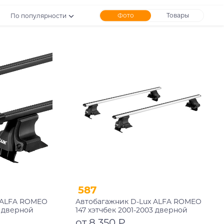
Фото
Товары
По популярности
587
 ALFA ROMEO
Автобагажник D-Lux ALFA ROMEO
3 дверной
147 хэтчбек 2001-2003 дверной
ый
проем аэродинамический с
от 8 350 ₽