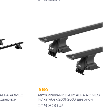
замком
Подробнее
584
 ALFA ROMEO
Автобагажник D-Lux ALFA ROMEO
3 дверной
147 хэтчбек 2001-2003 дверной
черный с
проем аэро-трэвэл черный
от 9 800 ₽