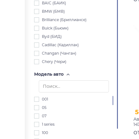
BAIC (БАИК)
BMW (БМВ)
Brilliance (Бриллиансе)
Buick (Бьюик)
Byd (БИД)
Cadillac (Кадиллак)
Changan (Чанган)
Chery (Чери)
Chevrolet (Шевроле)
Модель авто
Chrysler (Крайслер)
Citroen (Ситроен)
Dacia (Дача)
001
Daewoo (Дэу)
05
5
Daihatsu (Дайхацу)
07
Ав
Datsun (Датсун)
14
1 series
Derways (Дервейс)
п
о
100
Dodge (Додж)