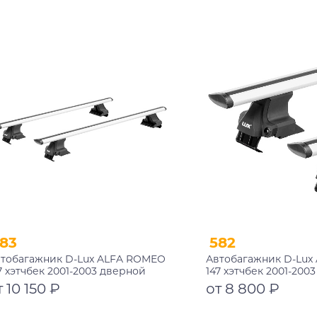
Подробнее
Подробнее
83
582
тобагажник D-Lux ALFA ROMEO
Автобагажник D-Lux
7 хэтчбек 2001-2003 дверной
147 хэтчбек 2001-200
оем аэро-трэвэл с замком
проем аэро-трэвэл
т 10 150 ₽
от 8 800 ₽