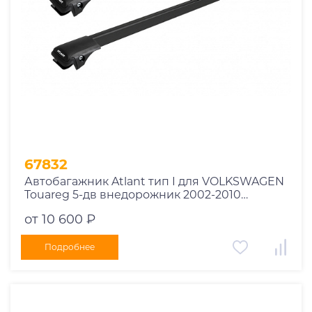
67832
Автобагажник Atlant тип I для VOLKSWAGEN
Touareg 5-дв внедорожник 2002-2010
рейлинги черные дуги 850/850 мм
от 10 600 ₽
10002+11114+11114
Подробнее