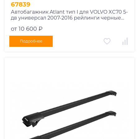
1995
67839
1994
Автобагажник Atlant тип I для VOLVO XC70 5-
дв универсал 2007-2016 рейлинги черные
1993
дуги 910/850 мм 10002+11115+11114
1992
от 10 600 ₽
1991
Подробнее
1990
1989
1988
1987
1986
1985
1984
1983
1982
1981
1980
1979