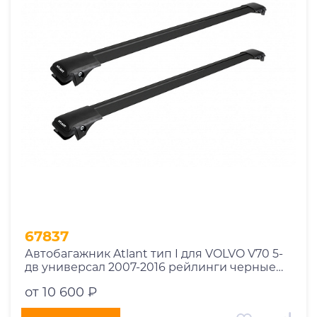
1969
1970
1971
1972
1973
1974
2026
67837
Автобагажник Atlant тип I для VOLVO V70 5-
дв универсал 2007-2016 рейлинги черные
дуги 910/850 мм 10002+11115+11114
от 10 600 ₽