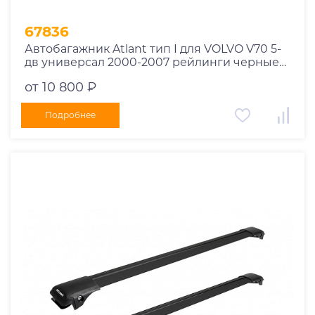
67836
Автобагажник Atlant тип I для VOLVO V70 5-
дв универсал 2000-2007 рейлинги черные
дуги 970/910 мм 10002+11116+11115
от 10 800 ₽
Подробнее