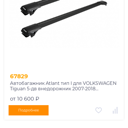
67829
Автобагажник Atlant тип I для VOLKSWAGEN
Tiguan 5-дв внедорожник 2007-2018
рейлинги черные дуги 850/790 мм
от 10 600 ₽
10002+11114+11118
Подробнее