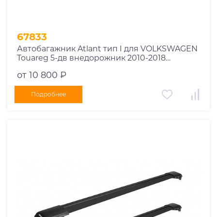
67833
Автобагажник Atlant тип I для VOLKSWAGEN
Touareg 5-дв внедорожник 2010-2018
рейлинги черные дуги 970/910 мм
от 10 800 ₽
10002+11116+11115
Подробнее