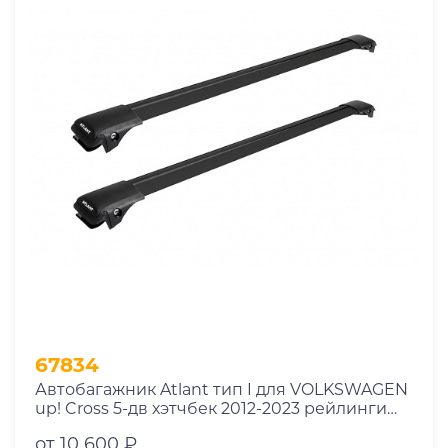
67834
Автобагажник Atlant тип I для VOLKSWAGEN
up! Cross 5-дв хэтчбек 2012-2023 рейлинги
черные дуги 790/790 мм 10002+11118+11118
от 10 600 ₽