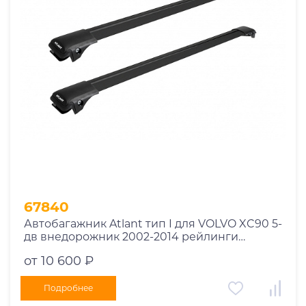
Год выпуска
2025
2024
2023
2022
2021
2020
2019
67840
2018
Автобагажник Atlant тип I для VOLVO XC90 5-
2017
дв внедорожник 2002-2014 рейлинги
2016
черные дуги 850/790 мм 10002+11114+11118
от 10 600 ₽
2015
2014
Подробнее
Марка авто
2013