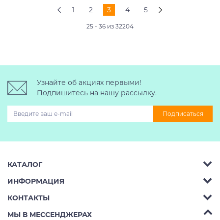
1
2
3
4
5
25 - 36 из 32204
Узнайте об акциях первыми!
Подпишитесь на нашу рассылку.
Подписаться
КАТАЛОГ
ИНФОРМАЦИЯ
Багажник на крышу авто
КОНТАКТЫ
Аренда
Автобоксы
Телефон:
8 (495) 2367486
МЫ В МЕССЕНДЖЕРАХ
Ремонт