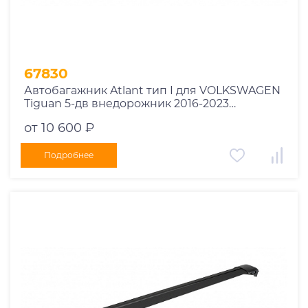
67830
Автобагажник Atlant тип I для VOLKSWAGEN
Tiguan 5-дв внедорожник 2016-2023
рейлинги черные дуги 910/850 мм
от 10 600 ₽
10002+11115+11114
Подробнее