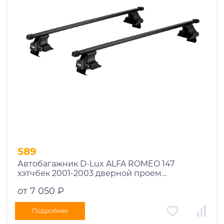
Год выпуска
2025
2024
2023
2022
2021
2020
2019
589
2018
Автобагажник D-Lux ALFA ROMEO 147
2017
хэтчбек 2001-2003 дверной проем
2016
прямоугольный с замком
от 7 050 ₽
2015
2014
Подробнее
Марка авто
2013