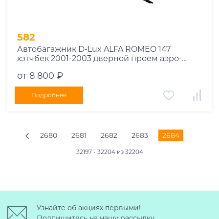
582
Автобагажник D-Lux ALFA ROMEO 147
хэтчбек 2001-2003 дверной проем аэро-
трэвэл
от 8 800 ₽
Подробнее
2680
2681
2682
2683
2684
32197 - 32204 из 32204
Узнайте об акциях первыми!
Подпишитесь на нашу рассылку.