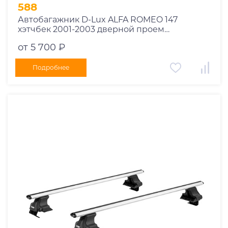
1995
588
1994
Автобагажник D-Lux ALFA ROMEO 147
хэтчбек 2001-2003 дверной проем
1993
прямоугольный
1992
от 5 700 ₽
1991
Подробнее
1990
1989
1988
1987
1986
1985
1984
1983
1982
1981
1980
1979