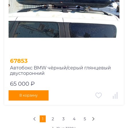
67853
Автобокс BMW чёрный/серый глянцевый
двусторонний
65 000 ₽
В корзину
1
2
3
4
5