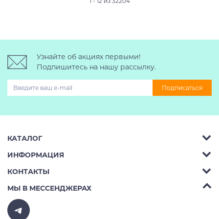
1 - 12 из 32204
Узнайте об акциях первыми!
Подпишитесь на нашу рассылку.
Подписаться
КАТАЛОГ
ИНФОРМАЦИЯ
Багажник на крышу авто
КОНТАКТЫ
Аренда
Автобоксы
Телефон:
8 (495) 2367486
МЫ В МЕССЕНДЖЕРАХ
Ремонт
Крепления велосипедов на авто
Бесплатно РФ:
8 (800) 775-62-37
Доставка
Крепления лыж и сноубордов на авто
E-mail:
v10ab@mail.ru