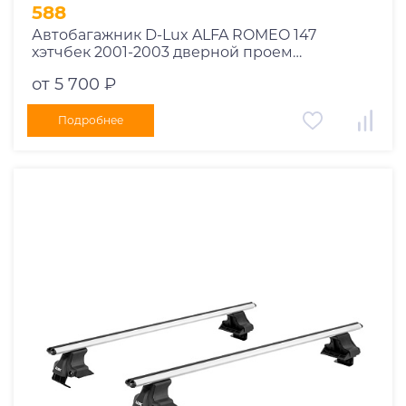
1995
588
1994
Автобагажник D-Lux ALFA ROMEO 147
хэтчбек 2001-2003 дверной проем
1993
прямоугольный
1992
от 5 700 ₽
1991
Подробнее
1990
1989
1988
1987
1986
1985
1984
1983
1982
1981
1980
1979