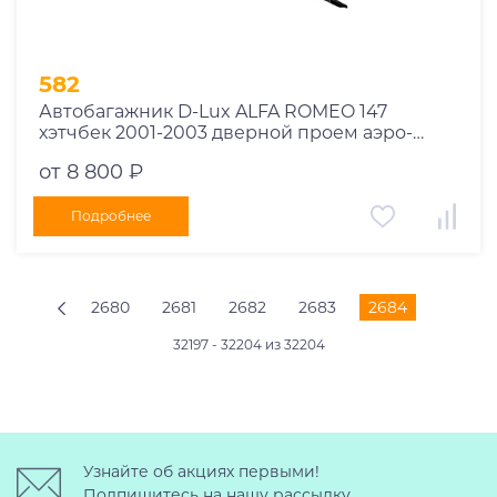
582
Автобагажник D-Lux ALFA ROMEO 147
хэтчбек 2001-2003 дверной проем аэро-
трэвэл
от 8 800 ₽
Подробнее
2680
2681
2682
2683
2684
32197 - 32204 из 32204
Узнайте об акциях первыми!
Подпишитесь на нашу рассылку.