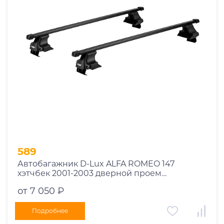
Год выпуска
2025
2024
2023
2022
2021
2020
2019
589
2018
Автобагажник D-Lux ALFA ROMEO 147
2017
хэтчбек 2001-2003 дверной проем
2016
прямоугольный с замком
от 7 050 ₽
2015
2014
Подробнее
Марка авто
2013