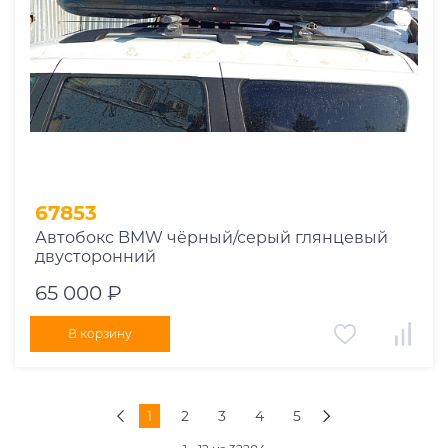
67853
Автобокс BMW чёрный/серый глянцевый
двусторонний
65 000 ₽
В корзину
1
2
3
4
5