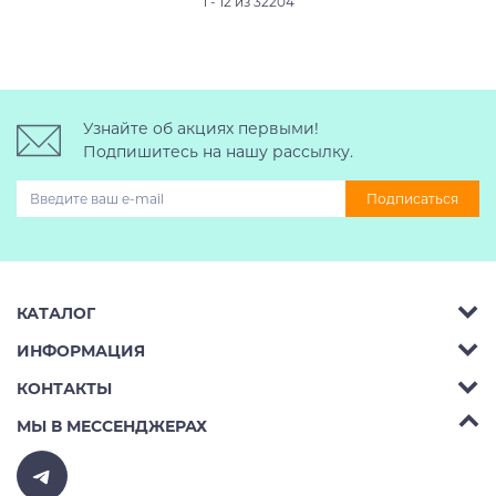
1 - 12 из 32204
Узнайте об акциях первыми!
Подпишитесь на нашу рассылку.
Подписаться
КАТАЛОГ
ИНФОРМАЦИЯ
Багажник на крышу авто
КОНТАКТЫ
Аренда
Автобоксы
Телефон:
8 (495) 2367486
МЫ В МЕССЕНДЖЕРАХ
Ремонт
Крепления велосипедов на авто
Бесплатно РФ:
8 (800) 775-62-37
Доставка
Крепления лыж и сноубордов на авто
E-mail:
v10ab@mail.ru