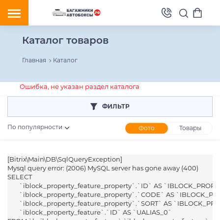
Каталог товаров
Главная
Каталог
Ошибка, не указан раздел каталога
ФИЛЬТР
По популярности
Фото
Товары
[Bitrix\Main\DB\SqlQueryException] 

Розничная цена
Mysql query error: (2006) MySQL server has gone away (400)

SELECT 

От
До
	`iblock_property_feature_property`.`ID` AS `IBLOCK_PROPERTY_ID`,

	`iblock_property_feature_property`.`CODE` AS `IBLOCK_PROPERTY_CODE`,

	`iblock_property_feature_property`.`SORT` AS `IBLOCK_PROPERTY_SORT`,

	`iblock_property_feature`.`ID` AS `UALIAS_0`
