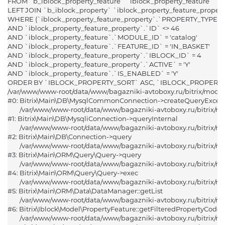
FROM `b_iblock_property_feature` `iblock_property_feature` 

LEFT JOIN `b_iblock_property` `iblock_property_feature_propert
WHERE (`iblock_property_feature_property`.`PROPERTY_TYPE` IS
Год выпуска
AND `iblock_property_feature_property`.`ID` <> 46

Марка авто
AND `iblock_property_feature`.`MODULE_ID` = 'catalog'

AND `iblock_property_feature`.`FEATURE_ID` = 'IN_BASKET'

Alfa Romeo (Альфа Ромео)
AND `iblock_property_feature_property`.`IBLOCK_ID` = 4

AND `iblock_property_feature_property`.`ACTIVE` = 'Y'

Acura (Акура)
AND `iblock_property_feature`.`IS_ENABLED` = 'Y'

Audi (Ауди)
ORDER BY `IBLOCK_PROPERTY_SORT` ASC, `IBLOCK_PROPERTY_
BAIC (БАИК)
/var/www/www-root/data/www/bagazniki-avtoboxy.ru/bitrix/modu
#0: Bitrix\Main\DB\MysqlCommonConnection->createQueryExcept
BMW (БМВ)
	/var/www/www-root/data/www/bagazniki-avtoboxy.ru/bitrix/modules/main/lib/db/mysqliconnection.php:149

Brilliance (Бриллиансе)
#1: Bitrix\Main\DB\MysqliConnection->queryInternal

	/var/www/www-root/data/www/bagazniki-avtoboxy.ru/bitrix/modules/main/lib/db/connection.php:324

Buick (Бьюик)
#2: Bitrix\Main\DB\Connection->query

Byd (БИД)
	/var/www/www-root/data/www/bagazniki-avtoboxy.ru/bitrix/modules/main/lib/orm/query/query.php:3601

#3: Bitrix\Main\ORM\Query\Query->query

Cadillac (Кадиллак)
	/var/www/www-root/data/www/bagazniki-avtoboxy.ru/bitrix/modules/main/lib/orm/query/query.php:972

Changan (Чанган)
#4: Bitrix\Main\ORM\Query\Query->exec

	/var/www/www-root/data/www/bagazniki-avtoboxy.ru/bitrix/modules/main/lib/orm/data/datamanager.php:499

Chery (Чери)
#5: Bitrix\Main\ORM\Data\DataManager::getList

Chevrolet (Шевроле)
	/var/www/www-root/data/www/bagazniki-avtoboxy.ru/bitrix/modules/iblock/lib/model/propertyfeature.php:470

Модель авто
Chrysler (Крайслер)
#6: Bitrix\Iblock\Model\PropertyFeature::getFilteredPropertyCodes

	/var/www/www-root/data/www/bagazniki-avtoboxy.ru/bitrix/modules/catalog/lib/product/propertycatalogfeature.php:125

001
Citroen (Ситроен)