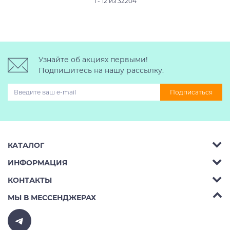
1 - 12 из 32204
Узнайте об акциях первыми!
Подпишитесь на нашу рассылку.
Подписаться
КАТАЛОГ
ИНФОРМАЦИЯ
Багажник на крышу авто
КОНТАКТЫ
Аренда
Автобоксы
Телефон:
8 (495) 2367486
МЫ В МЕССЕНДЖЕРАХ
Ремонт
Крепления велосипедов на авто
Бесплатно РФ:
8 (800) 775-62-37
Доставка
Крепления лыж и сноубордов на авто
E-mail:
v10ab@mail.ru