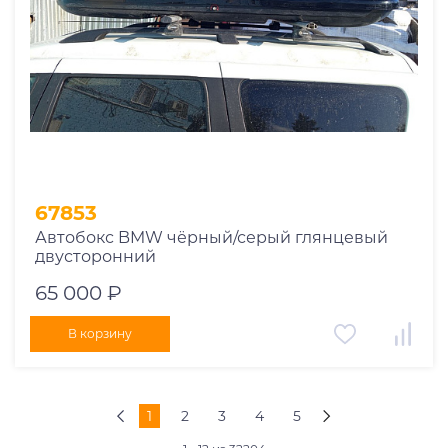
67853
Автобокс BMW чёрный/серый глянцевый
двусторонний
65 000 ₽
В корзину
1
2
3
4
5