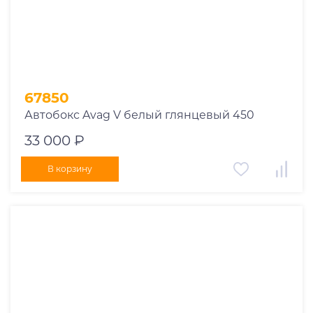
1978
1977
1976
1975
1955
1956
67850
1957
Автобокс Avag V белый глянцевый 450
1958
33 000 ₽
1959
1960
В корзину
1961
1962
1963
1964
1965
1966
1967
1968