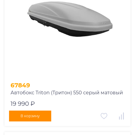
1969
1970
1971
1972
1973
1974
2026
67849
Автобокс Triton (Тритон) 550 серый матовый
19 990 ₽
В корзину