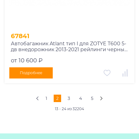
67841
Автобагажник Atlant тип I для ZOTYE T600 5-
дв внедорожник 2013-2021 рейлинги черные
дуги 910/910 мм 10002+11115+11115
от 10 600 ₽
Подробнее
1
2
3
4
5
13 - 24 из 32204