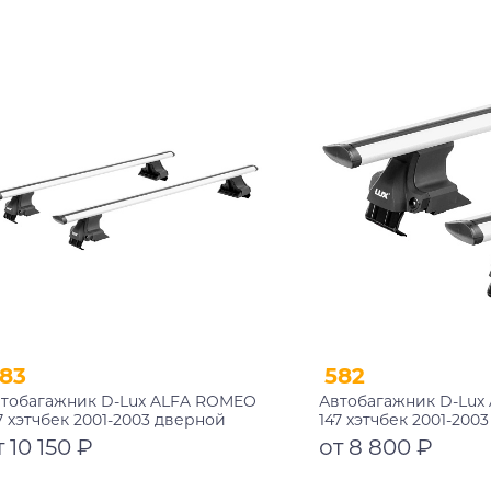
Подробнее
Подробнее
83
582
тобагажник D-Lux ALFA ROMEO
Автобагажник D-Lux
7 хэтчбек 2001-2003 дверной
147 хэтчбек 2001-200
оем аэро-трэвэл с замком
проем аэро-трэвэл
т 10 150 ₽
от 8 800 ₽