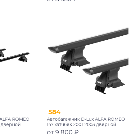
замком
Подробнее
584
 ALFA ROMEO
Автобагажник D-Lux ALFA ROMEO
3 дверной
147 хэтчбек 2001-2003 дверной
черный с
проем аэро-трэвэл черный
от 9 800 ₽