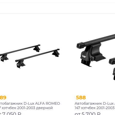
89
588
тобагажник D-Lux ALFA ROMEO
Автобагажник D-Lux
7 хэтчбек 2001-2003 дверной
147 хэтчбек 2001-200
оем прямоугольный с замком
проем прямоугольн
т 7 050 ₽
от 5 700 ₽