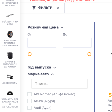
Ошибка, не указан раздел каталога
ЛЫЖ И
СНОУБОРДОВ
НА АВТО
ФИЛЬТР
РЕЙЛИНГИ НА
АВТО
Розничная цена
От
До
БРАСЛЕТЫ
ПРОТИВО-
СКОЛЬЖЕНИЯ
СУМКИ В
АВТОБОКС И
Год выпуска
БАГАЖНИК
Марка авто
АКСЕССУАРЫ
5
Alfa Romeo (Альфа Ромео)
ЗАПЧАСТИ ДЛЯ
Ав
Acura (Акура)
БАГАЖНИКОВ
14
И
АВТОБОКСОВ
Audi (Ауди)
пр
о