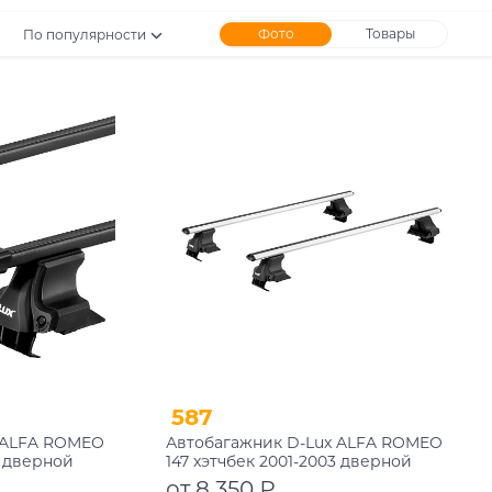
Фото
Товары
По популярности
587
 ALFA ROMEO
Автобагажник D-Lux ALFA ROMEO
3 дверной
147 хэтчбек 2001-2003 дверной
ый
проем аэродинамический с
от 8 350 ₽