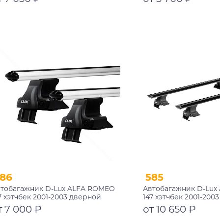
Подробнее
Подробнее
86
585
тобагажник D-Lux ALFA ROMEO
Автобагажник D-Lux
7 хэтчбек 2001-2003 дверной
147 хэтчбек 2001-200
роем аэродинамический
проем аэро-трэвэл 
т 7 000 ₽
от 10 650 ₽
замком