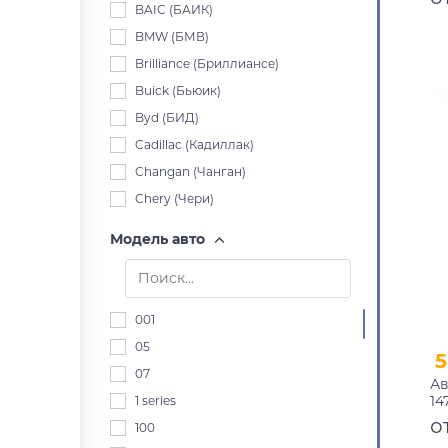
BAIC (БАИК)
BMW (БМВ)
Brilliance (Бриллиансе)
Buick (Бьюик)
Byd (БИД)
Cadillac (Кадиллак)
Changan (Чанган)
Chery (Чери)
Chevrolet (Шевроле)
Модель авто
Chrysler (Крайслер)
Citroen (Ситроен)
Dacia (Дача)
001
Daewoo (Дэу)
05
5
Daihatsu (Дайхацу)
07
Ав
Datsun (Датсун)
14
1 series
Derways (Дервейс)
п
о
100
Dodge (Додж)