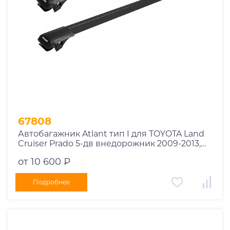
67808
Автобагажник Atlant тип I для TOYOTA Land
Cruiser Prado 5-дв внедорожник 2009-2013,
2013-2017, 2017-2020, 2020-2023 рейлинги
от 10 600 ₽
черные дуги 910/910 мм 10002+11115+11115
Подробнее