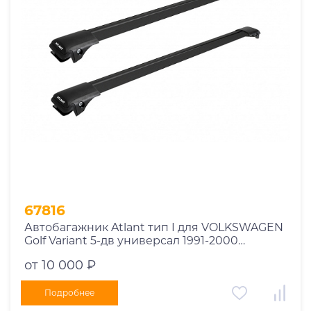
Год выпуска
2025
2024
2023
2022
2021
2020
2019
67816
2018
Автобагажник Atlant тип I для VOLKSWAGEN
2017
Golf Variant 5-дв универсал 1991-2000
2016
рейлинги черные дуги 730/730 мм
от 10 000 ₽
10002+11119+11119
2015
2014
Подробнее
Марка авто
2013