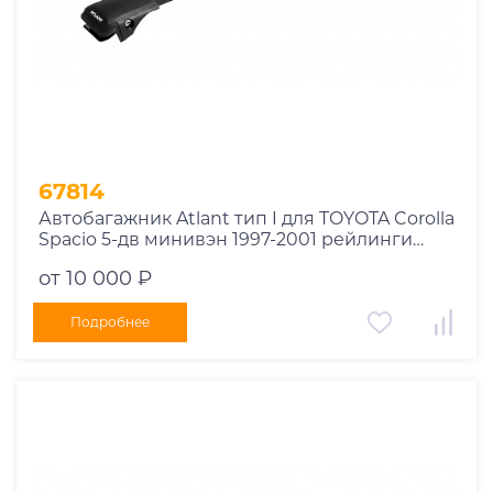
1978
1977
1976
1975
1955
1956
1957
67814
1958
Автобагажник Atlant тип I для TOYOTA Corolla
1959
Spacio 5-дв минивэн 1997-2001 рейлинги
черные дуги 730/730 мм 10002+11119+11119
1960
от 10 000 ₽
1961
1962
Подробнее
1963
1964
1965
1966
1967
1968