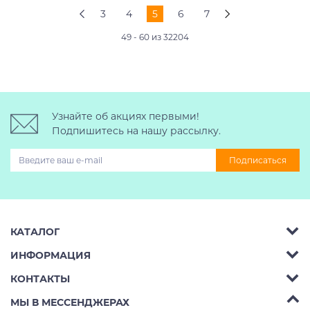
3
4
5
6
7
49 - 60 из 32204
Узнайте об акциях первыми!
Подпишитесь на нашу рассылку.
Подписаться
КАТАЛОГ
ИНФОРМАЦИЯ
Багажник на крышу авто
КОНТАКТЫ
Аренда
Автобоксы
Телефон:
8 (495) 2367486
МЫ В МЕССЕНДЖЕРАХ
Ремонт