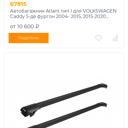
1995
67815
1994
Автобагажник Atlant тип I для VOLKSWAGEN
Caddy 5-дв фургон 2004- 2015, 2015-2020
1993
рейлинги черные дуги 850/850 мм
1992
от 10 600 ₽
10002+11114+11114
1991
Подробнее
1990
1989
1988
1987
1986
1985
1984
1983
1982
1981
1980
1979