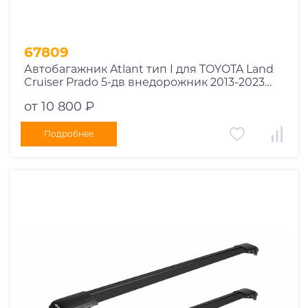
67809
Автобагажник Atlant тип I для TOYOTA Land
Cruiser Prado 5-дв внедорожник 2013-2023
рейлинги черные дуги 970/910 мм
от 10 800 ₽
10002+11116+11115
Подробнее