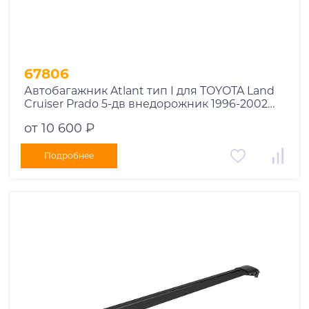
67806
Автобагажник Atlant тип I для TOYOTA Land
Cruiser Prado 5-дв внедорожник 1996-2002
рейлинги черные дуги 910/910 мм
от 10 600 ₽
10002+11115+11115
Подробнее