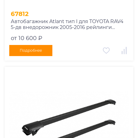
67812
Автобагажник Atlant тип I для TOYOTA RAV4
5-дв внедорожник 2005-2016 рейлинги
черные дуги 910/910 мм 10002+11115+11115
от 10 600 ₽
Подробнее