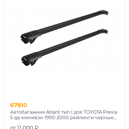
67810
Автобагажник Atlant тип I для TOYOTA Previa
5-дв минивэн 1990-2000 рейлинги черные
дуги 970/970 мм 10002+11116+11116
от 11 000 ₽