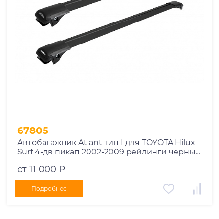
67805
Автобагажник Atlant тип I для TOYOTA Hilux
Surf 4-дв пикап 2002-2009 рейлинги черные
дуги 970/970 мм 10002+11116+11116
от 11 000 ₽
Подробнее