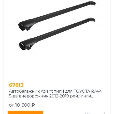
1969
1970
1971
1972
1973
1974
2026
67813
Автобагажник Atlant тип I для TOYOTA RAV4
5-дв внедорожник 2012-2019 рейлинги
черные дуги 910/850 мм 10002+11115+11114
от 10 600 ₽