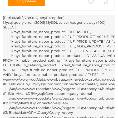
Подробнее
80-90 B4
Skywell (Скайвелл)
806
Smart (Смарт)
[Bitrix\Main\DB\SqlQueryException] 

850
Sollers (Соллерс)
Mysql query error: (2006) MySQL server has gone away (400)

9-3
Ssang Yong (Санг Йонг)
SELECT 

	`krayt_furniture_nabor_product`.`ID` AS `ID`,

9-5
Subaru (Субару)
	`krayt_furniture_nabor_product`.`UF_PRODUCT` AS `UF_PRODUCT`,

90
Suzuki (Сузуки)
	`krayt_furniture_nabor_product`.`UF_PRICE_UPDATE` AS `UF_PRICE_UPDATE`,

	`krayt_furniture_nabor_product`.`UF_ADD_PRODUCT` AS `UF_ADD_PRODUCT`,

900
Tagaz (ТАГАЗ)
	`krayt_furniture_nabor_product`.`UF_SETTING` AS `UF_SETTING`,

940
Tank (Танк)
	`krayt_furniture_nabor_product_product`.`ID` AS `UALIAS_0`

960
Tesla (Тесла)
FROM `k_nabor_product_setting` `krayt_furniture_nabor_product
LEFT JOIN `b_catalog_product` `krayt_furniture_nabor_product_
A-klasse
Toyota (Тойота)
WHERE `krayt_furniture_nabor_product`.`UF_PRODUCT` = 585

A1
UAZ (УАЗ)
AND `krayt_furniture_nabor_product_product`.`TYPE` = '1'

/var/www/www-root/data/www/bagazniki-avtoboxy.ru/bitrix/modul
A3
VAUXHALL (Воксхолл)
#0: Bitrix\Main\DB\MysqlCommonConnection->createQueryExcepti
A4
Volga (Волга)
	/var/www/www-root/data/www/bagazniki-avtoboxy.ru/bitrix/modules/main/lib/db/mysqliconnection.php:149

#1: Bitrix\Main\DB\MysqliConnection->queryInternal

A4 Allroad
Volkswagen (Фольксваген)
	/var/www/www-root/data/www/bagazniki-avtoboxy.ru/bitrix/modules/main/lib/db/connection.php:324

A4 Avant
Volvo (Вольво)
#2: Bitrix\Main\DB\Connection->query

	/var/www/www-root/data/www/bagazniki-avtoboxy.ru/bitrix/modules/main/lib/orm/query/query.php:3601

A6
Vortex (Вортекс)
#3: Bitrix\Main\ORM\Query\Query->query

A6 Allroad
ZAZ (ЗАЗ)
	/var/www/www-root/data/www/bagazniki-avtoboxy.ru/bitrix/modules/main/lib/orm/query/query.php:972
