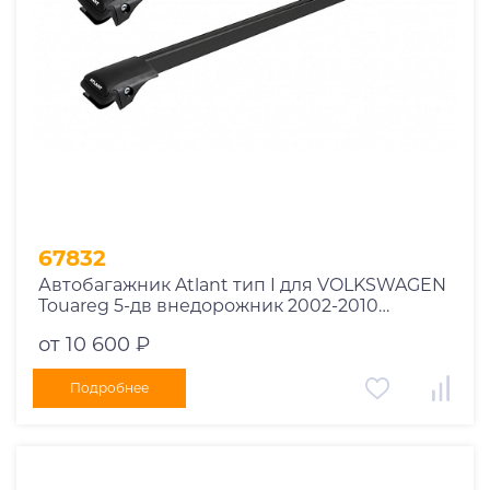
67832
Автобагажник Atlant тип I для VOLKSWAGEN
Touareg 5-дв внедорожник 2002-2010
рейлинги черные дуги 850/850 мм
от 10 600 ₽
10002+11114+11114
Подробнее