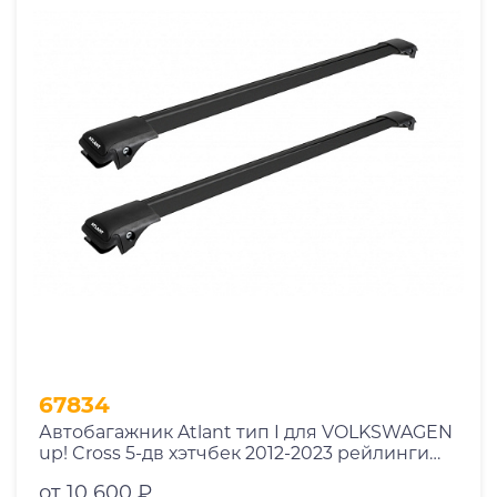
67834
Автобагажник Atlant тип I для VOLKSWAGEN
up! Cross 5-дв хэтчбек 2012-2023 рейлинги
черные дуги 790/790 мм 10002+11118+11118
от 10 600 ₽