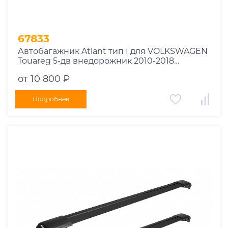
67833
Автобагажник Atlant тип I для VOLKSWAGEN
Touareg 5-дв внедорожник 2010-2018
рейлинги черные дуги 970/910 мм
от 10 800 ₽
10002+11116+11115
Подробнее