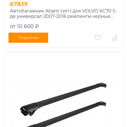
1995
67839
1994
Автобагажник Atlant тип I для VOLVO XC70 5-
дв универсал 2007-2016 рейлинги черные
1993
дуги 910/850 мм 10002+11115+11114
1992
от 10 600 ₽
1991
Подробнее
1990
1989
1988
1987
1986
1985
1984
1983
1982
1981
1980
1979