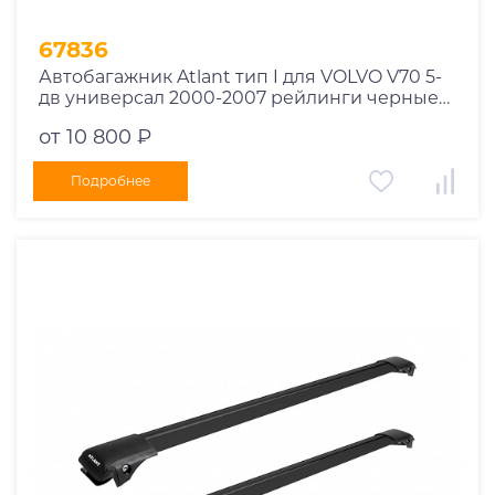
67836
Автобагажник Atlant тип I для VOLVO V70 5-
дв универсал 2000-2007 рейлинги черные
дуги 970/910 мм 10002+11116+11115
от 10 800 ₽
Подробнее