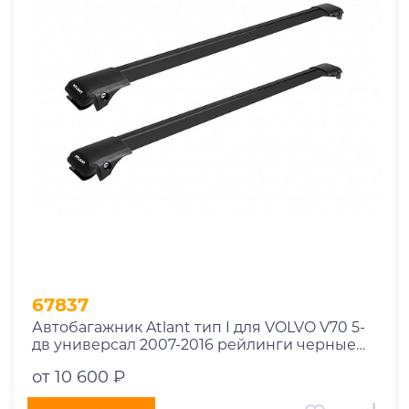
1969
1970
1971
1972
1973
1974
2026
67837
Автобагажник Atlant тип I для VOLVO V70 5-
дв универсал 2007-2016 рейлинги черные
дуги 910/850 мм 10002+11115+11114
от 10 600 ₽