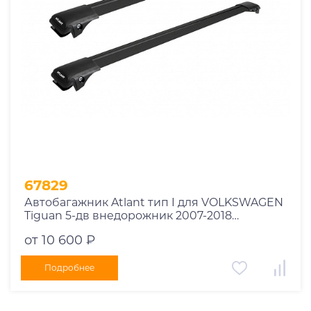
67829
Автобагажник Atlant тип I для VOLKSWAGEN
Tiguan 5-дв внедорожник 2007-2018
рейлинги черные дуги 850/790 мм
от 10 600 ₽
10002+11114+11118
Подробнее