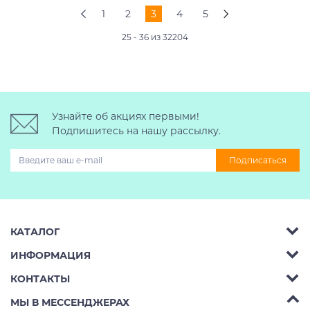
1
2
3
4
5
25 - 36 из 32204
Узнайте об акциях первыми!
Подпишитесь на нашу рассылку.
Подписаться
КАТАЛОГ
ИНФОРМАЦИЯ
Багажник на крышу авто
КОНТАКТЫ
Аренда
Автобоксы
Телефон:
8 (495) 2367486
МЫ В МЕССЕНДЖЕРАХ
Ремонт