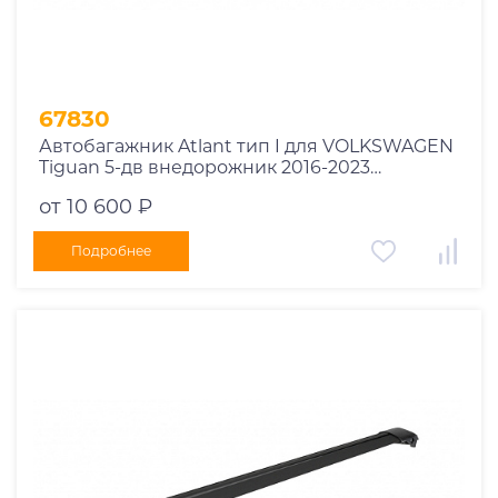
67830
Автобагажник Atlant тип I для VOLKSWAGEN
Tiguan 5-дв внедорожник 2016-2023
рейлинги черные дуги 910/850 мм
от 10 600 ₽
10002+11115+11114
Подробнее