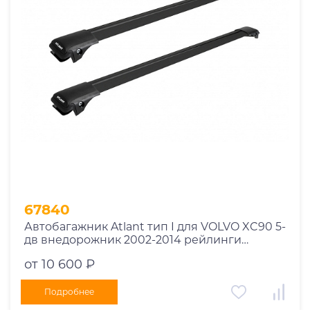
Год выпуска
2025
2024
2023
2022
2021
2020
2019
67840
2018
Автобагажник Atlant тип I для VOLVO XC90 5-
2017
дв внедорожник 2002-2014 рейлинги
2016
черные дуги 850/790 мм 10002+11114+11118
от 10 600 ₽
2015
2014
Подробнее
Марка авто
2013