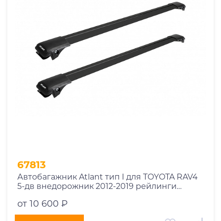
1969
1970
1971
1972
1973
1974
2026
67813
Автобагажник Atlant тип I для TOYOTA RAV4
5-дв внедорожник 2012-2019 рейлинги
черные дуги 910/850 мм 10002+11115+11114
от 10 600 ₽