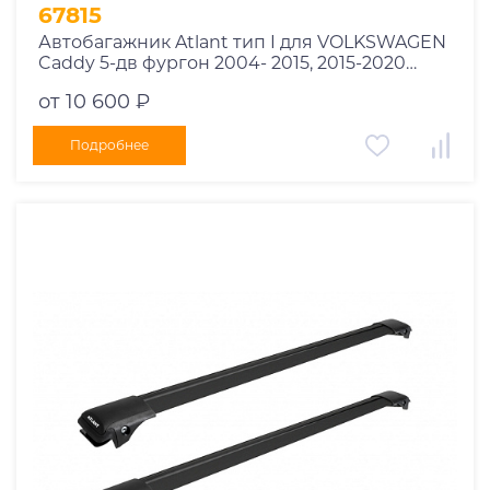
1995
67815
1994
Автобагажник Atlant тип I для VOLKSWAGEN
Caddy 5-дв фургон 2004- 2015, 2015-2020
1993
рейлинги черные дуги 850/850 мм
1992
от 10 600 ₽
10002+11114+11114
1991
Подробнее
1990
1989
1988
1987
1986
1985
1984
1983
1982
1981
1980
1979