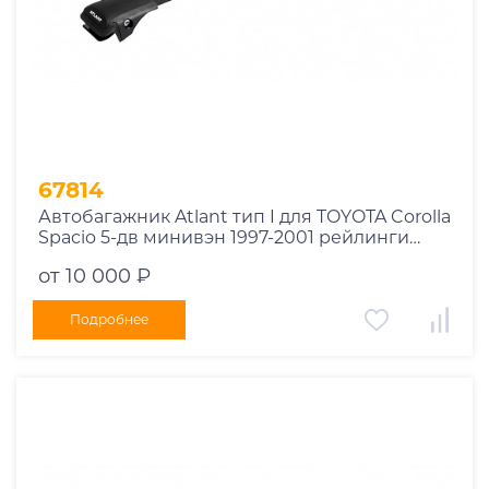
1978
1977
1976
1975
1955
1956
1957
67814
1958
Автобагажник Atlant тип I для TOYOTA Corolla
1959
Spacio 5-дв минивэн 1997-2001 рейлинги
черные дуги 730/730 мм 10002+11119+11119
1960
от 10 000 ₽
1961
1962
Подробнее
1963
1964
1965
1966
1967
1968