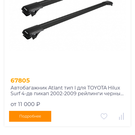
67805
Автобагажник Atlant тип I для TOYOTA Hilux
Surf 4-дв пикап 2002-2009 рейлинги черные
дуги 970/970 мм 10002+11116+11116
от 11 000 ₽
Подробнее