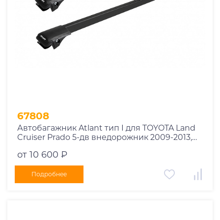
67808
Автобагажник Atlant тип I для TOYOTA Land
Cruiser Prado 5-дв внедорожник 2009-2013,
2013-2017, 2017-2020, 2020-2023 рейлинги
от 10 600 ₽
черные дуги 910/910 мм 10002+11115+11115
Подробнее