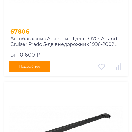
67806
Автобагажник Atlant тип I для TOYOTA Land
Cruiser Prado 5-дв внедорожник 1996-2002
рейлинги черные дуги 910/910 мм
от 10 600 ₽
10002+11115+11115
Подробнее