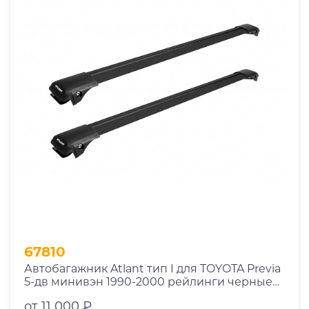
67810
Автобагажник Atlant тип I для TOYOTA Previa
5-дв минивэн 1990-2000 рейлинги черные
дуги 970/970 мм 10002+11116+11116
от 11 000 ₽