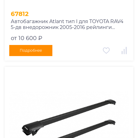
67812
Автобагажник Atlant тип I для TOYOTA RAV4
5-дв внедорожник 2005-2016 рейлинги
черные дуги 910/910 мм 10002+11115+11115
от 10 600 ₽
Подробнее