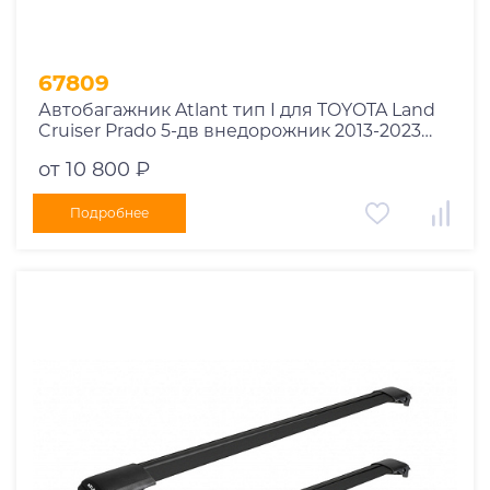
67809
Автобагажник Atlant тип I для TOYOTA Land
Cruiser Prado 5-дв внедорожник 2013-2023
рейлинги черные дуги 970/910 мм
от 10 800 ₽
10002+11116+11115
Подробнее