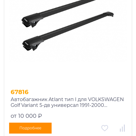
Год выпуска
2025
2024
2023
2022
2021
2020
2019
67816
2018
Автобагажник Atlant тип I для VOLKSWAGEN
2017
Golf Variant 5-дв универсал 1991-2000
2016
рейлинги черные дуги 730/730 мм
от 10 000 ₽
10002+11119+11119
2015
2014
Подробнее
Марка авто
2013