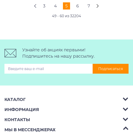
3
4
5
6
7
49 - 60 из 32204
Узнайте об акциях первыми!
Подпишитесь на нашу рассылку.
Подписаться
КАТАЛОГ
ИНФОРМАЦИЯ
Багажник на крышу авто
КОНТАКТЫ
Аренда
Автобоксы
Телефон:
8 (495) 2367486
МЫ В МЕССЕНДЖЕРАХ
Ремонт