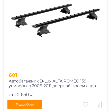
Год выпуска
2025
2024
2023
2022
2021
2020
2019
601
2018
Автобагажник D-Lux ALFA ROMEO 159
2017
универсал 2006-2011 дверной проем аэро-
2016
трэвэл черный с замком
от 10 650 ₽
2015
2014
Подробнее
Марка авто
2013