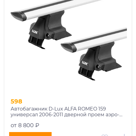
1969
1970
1971
1972
1973
1974
2026
598
Автобагажник D-Lux ALFA ROMEO 159
универсал 2006-2011 дверной проем аэро-
трэвэл
от 8 800 ₽