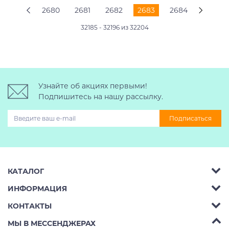
2680
2681
2682
2683
2684
32185 - 32196 из 32204
Узнайте об акциях первыми!
Подпишитесь на нашу рассылку.
Подписаться
КАТАЛОГ
ИНФОРМАЦИЯ
Багажник на крышу авто
КОНТАКТЫ
Аренда
Автобоксы
Телефон:
8 (495) 2367486
МЫ В МЕССЕНДЖЕРАХ
Ремонт