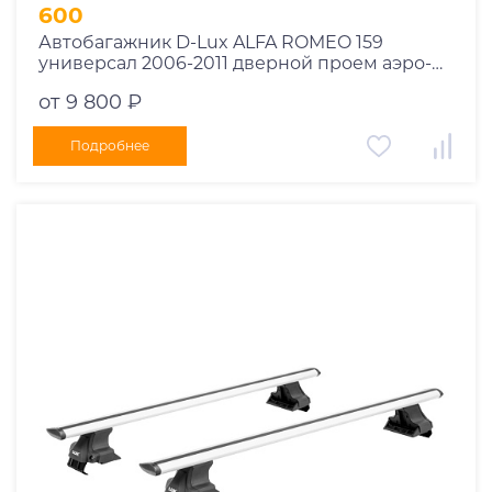
1995
600
1994
Автобагажник D-Lux ALFA ROMEO 159
универсал 2006-2011 дверной проем аэро-
1993
трэвэл черный
1992
от 9 800 ₽
1991
Подробнее
1990
1989
1988
1987
1986
1985
1984
1983
1982
1981
1980
1979