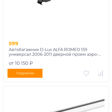
1978
1977
1976
1975
1955
1956
1957
599
1958
Автобагажник D-Lux ALFA ROMEO 159
1959
универсал 2006-2011 дверной проем аэро-
трэвэл с замком
1960
от 10 150 ₽
1961
1962
Подробнее
1963
1964
1965
1966
1967
1968