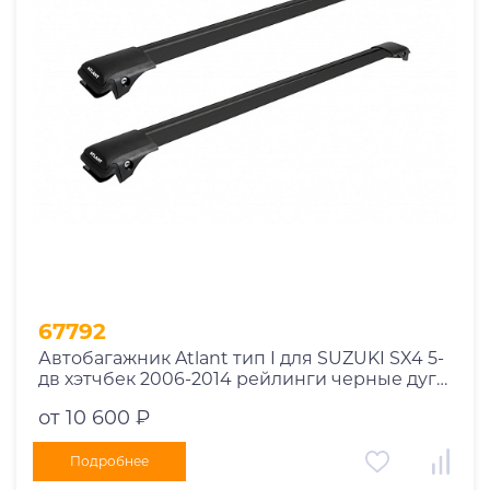
Год выпуска
2025
2024
2023
2022
2021
2020
2019
67792
2018
Автобагажник Atlant тип I для SUZUKI SX4 5-
2017
дв хэтчбек 2006-2014 рейлинги черные дуги
2016
910/910 мм 10002+11115+11115
от 10 600 ₽
2015
2014
Подробнее
Марка авто
2013