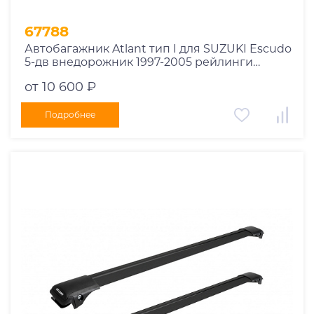
67788
Автобагажник Atlant тип I для SUZUKI Escudo
5-дв внедорожник 1997-2005 рейлинги
черные дуги 790/790 мм 10002+11118+11118
от 10 600 ₽
Подробнее