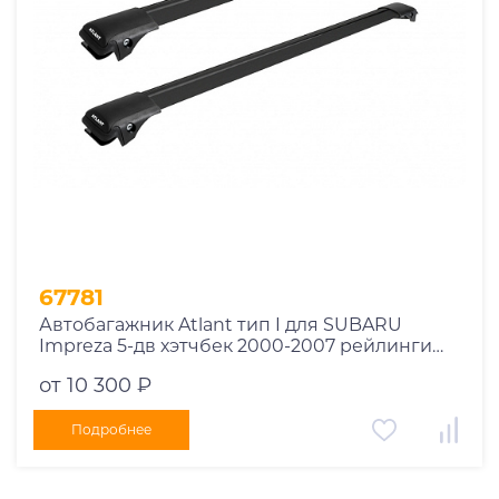
67781
Автобагажник Atlant тип I для SUBARU
Impreza 5-дв хэтчбек 2000-2007 рейлинги
черные дуги 790/730 мм 10002+11118+11119
от 10 300 ₽
Подробнее