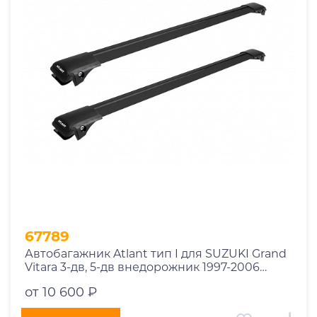
1969
1970
1971
1972
1973
1974
2026
67789
Автобагажник Atlant тип I для SUZUKI Grand
Vitara 3-дв, 5-дв внедорожник 1997-2006
рейлинги черные дуги 790/790 мм
от 10 600 ₽
10002+11118+11118