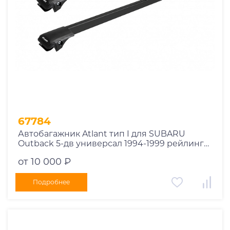
67784
Автобагажник Atlant тип I для SUBARU
Outback 5-дв универсал 1994-1999 рейлинги
черные дуги 730/730 мм 10002+11119+11119
от 10 000 ₽
Подробнее