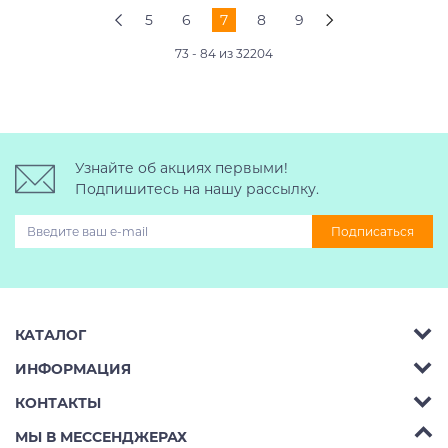
5
6
7
8
9
73 - 84 из 32204
Узнайте об акциях первыми!
Подпишитесь на нашу рассылку.
Подписаться
КАТАЛОГ
ИНФОРМАЦИЯ
Багажник на крышу авто
КОНТАКТЫ
Аренда
Автобоксы
Телефон:
8 (495) 2367486
МЫ В МЕССЕНДЖЕРАХ
Ремонт