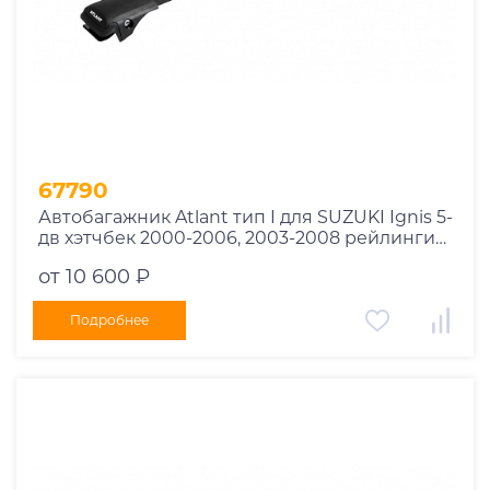
1978
1977
1976
1975
1955
1956
1957
67790
1958
Автобагажник Atlant тип I для SUZUKI Ignis 5-
1959
дв хэтчбек 2000-2006, 2003-2008 рейлинги
черные дуги 850/850 мм 10002+11114+11114
1960
от 10 600 ₽
1961
1962
Подробнее
1963
1964
1965
1966
1967
1968