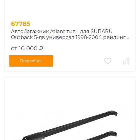
67785
Автобагажник Atlant тип I для SUBARU
Outback 5-дв универсал 1998-2004 рейлинги
черные дуги 730/730 мм 10002+11119+11119
от 10 000 ₽
Подробнее