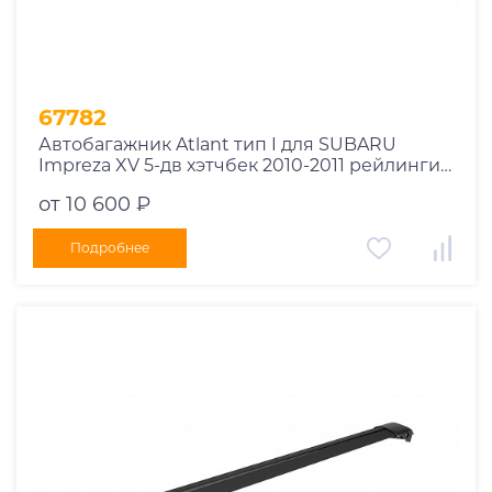
67782
Автобагажник Atlant тип I для SUBARU
Impreza XV 5-дв хэтчбек 2010-2011 рейлинги
черные дуги 850/790 мм 10002+11114+11118
от 10 600 ₽
Подробнее