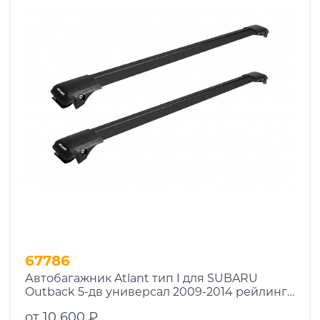
67786
Автобагажник Atlant тип I для SUBARU
Outback 5-дв универсал 2009-2014 рейлинги
черные дуги 850/850 мм 10002+11114+11114
от 10 600 ₽