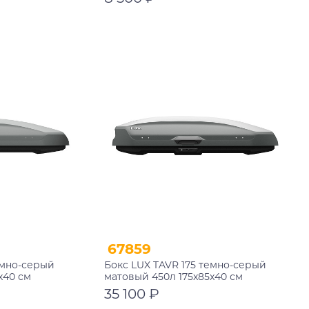
В корзину
67859
емно-серый
Бокс LUX TAVR 175 темно-серый
х40 см
матовый 450л 175x85x40 см
35 100 ₽