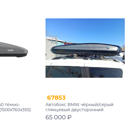
В корзину
67853
50 тёмно-
Автобокс BMW чёрный/серый
(1500х760х355)
глянцевый двусторонний
65 000 ₽
В корзину