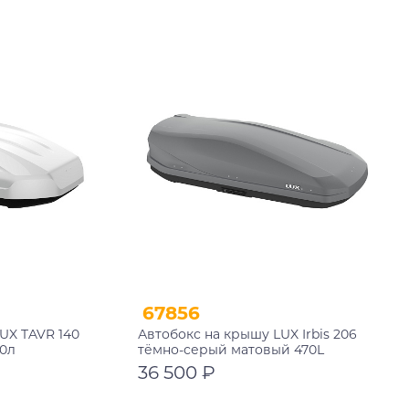
В корзину
67856
UX TAVR 140
Автобокс на крышу LUX Irbis 206
0л
тёмно-серый матовый 470L
(2060х750х360)
36 500 ₽