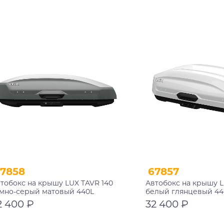
В корзину
В корзину
7858
67857
тобокс на крышу LUX TAVR 140
Автобокс на крышу L
мно-серый матовый 440L
белый глянцевый 44
20х910х450
142х91х45см
2 400 ₽
32 400 ₽