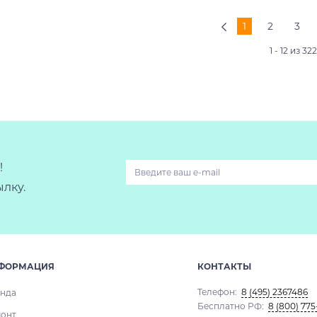
1
2
3
1 - 12 из 32
!
лку.
ФОРМАЦИЯ
КОНТАКТЫ
Телефон:
8 (495) 2367486
нда
Бесплатно РФ:
8 (800) 775
онт