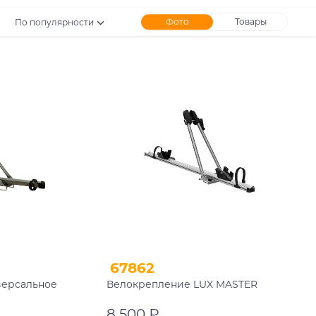
Фото
Товары
По популярности
67862
версальное
Велокрепление LUX MASTER
8 500 ₽