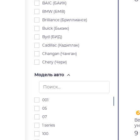
BAIC (БАИК)
BMW (БМВ)
Brilliance (Бриллиансе)
Buick (Бьюик)
Byd (БИД)
Cadillac (Кадиллак)
Changan (Чанган)
Chery (Чери)
Chevrolet (Шевроле)
Модель авто
Chrysler (Крайслер)
Citroen (Ситроен)
Dacia (Дача)
001
Daewoo (Дэу)
05
6
Daihatsu (Дайхацу)
07
Ве
Datsun (Датсун)
ун
1 series
Derways (Дервейс)
9
100
Dodge (Додж)