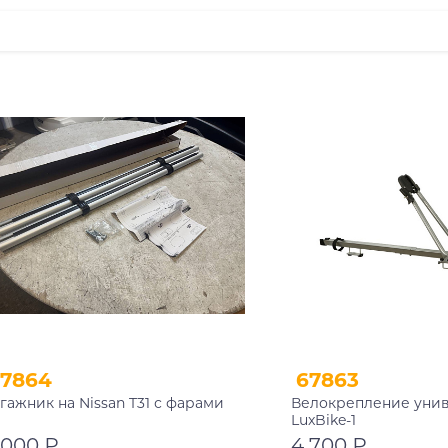
67864
67863
гажник на Nissan T31 с фарами
Велокрепление уни
LuxBike-1
 000 ₽
4 700 ₽