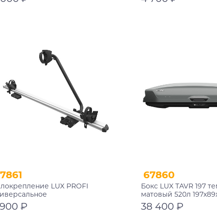
В корзину
В корзину
7861
67860
локрепление LUX PROFI
Бокс LUX TAVR 197 т
иверсальное
матовый 520л 197х89
 900 ₽
38 400 ₽