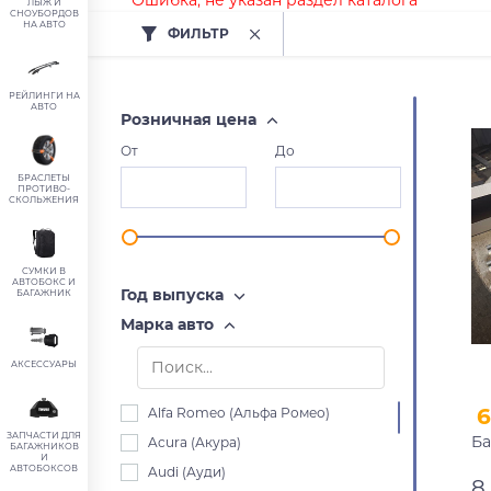
Ошибка, не указан раздел каталога
ЛЫЖ И
СНОУБОРДОВ
НА АВТО
ФИЛЬТР
РЕЙЛИНГИ НА
АВТО
Розничная цена
От
До
БРАСЛЕТЫ
ПРОТИВО-
СКОЛЬЖЕНИЯ
СУМКИ В
АВТОБОКС И
Год выпуска
БАГАЖНИК
Марка авто
АКСЕССУАРЫ
Alfa Romeo (Альфа Ромео)
ЗАПЧАСТИ ДЛЯ
Ба
Acura (Акура)
БАГАЖНИКОВ
И
АВТОБОКСОВ
Audi (Ауди)
8