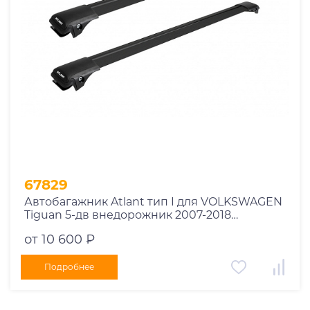
67829
Автобагажник Atlant тип I для VOLKSWAGEN
Tiguan 5-дв внедорожник 2007-2018
рейлинги черные дуги 850/790 мм
от 10 600 ₽
10002+11114+11118
Подробнее