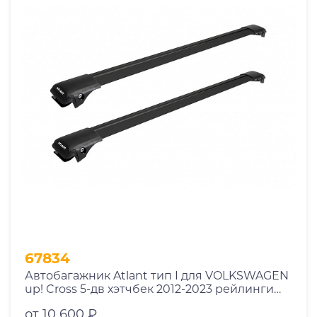
67834
Автобагажник Atlant тип I для VOLKSWAGEN
up! Cross 5-дв хэтчбек 2012-2023 рейлинги
черные дуги 790/790 мм 10002+11118+11118
от 10 600 ₽