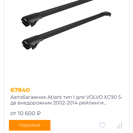
Год выпуска
2025
2024
2023
2022
2021
2020
2019
67840
2018
Автобагажник Atlant тип I для VOLVO XC90 5-
2017
дв внедорожник 2002-2014 рейлинги
2016
черные дуги 850/790 мм 10002+11114+11118
от 10 600 ₽
2015
2014
Подробнее
Марка авто
2013