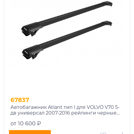
1969
1970
1971
1972
1973
1974
2026
67837
Автобагажник Atlant тип I для VOLVO V70 5-
дв универсал 2007-2016 рейлинги черные
дуги 910/850 мм 10002+11115+11114
от 10 600 ₽