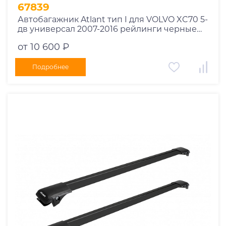
1995
67839
1994
Автобагажник Atlant тип I для VOLVO XC70 5-
дв универсал 2007-2016 рейлинги черные
1993
дуги 910/850 мм 10002+11115+11114
1992
от 10 600 ₽
1991
Подробнее
1990
1989
1988
1987
1986
1985
1984
1983
1982
1981
1980
1979