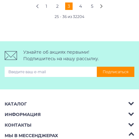
1
2
3
4
5
25 - 36 из 32204
Узнайте об акциях первыми!
Подпишитесь на нашу рассылку.
Подписаться
КАТАЛОГ
ИНФОРМАЦИЯ
Багажник на крышу авто
КОНТАКТЫ
Аренда
Автобоксы
Телефон:
8 (495) 2367486
МЫ В МЕССЕНДЖЕРАХ
Ремонт