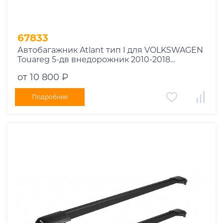
67833
Автобагажник Atlant тип I для VOLKSWAGEN
Touareg 5-дв внедорожник 2010-2018
рейлинги черные дуги 970/910 мм
от 10 800 ₽
10002+11116+11115
Подробнее