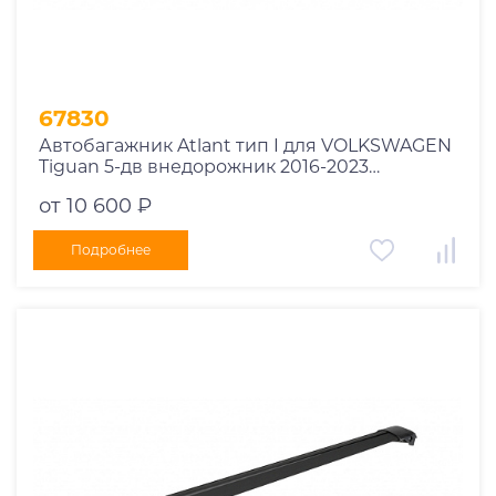
67830
Автобагажник Atlant тип I для VOLKSWAGEN
Tiguan 5-дв внедорожник 2016-2023
рейлинги черные дуги 910/850 мм
от 10 600 ₽
10002+11115+11114
Подробнее