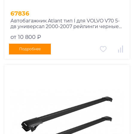
67836
Автобагажник Atlant тип I для VOLVO V70 5-
дв универсал 2000-2007 рейлинги черные
дуги 970/910 мм 10002+11116+11115
от 10 800 ₽
Подробнее