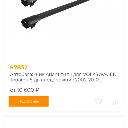
67832
Автобагажник Atlant тип I для VOLKSWAGEN
Touareg 5-дв внедорожник 2002-2010
рейлинги черные дуги 850/850 мм
от 10 600 ₽
10002+11114+11114
Подробнее