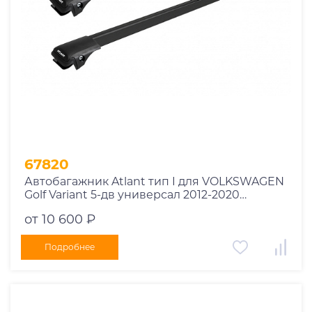
67820
Автобагажник Atlant тип I для VOLKSWAGEN
Golf Variant 5-дв универсал 2012-2020
рейлинги черные дуги 850/790 мм
от 10 600 ₽
10002+11114+11118
Подробнее