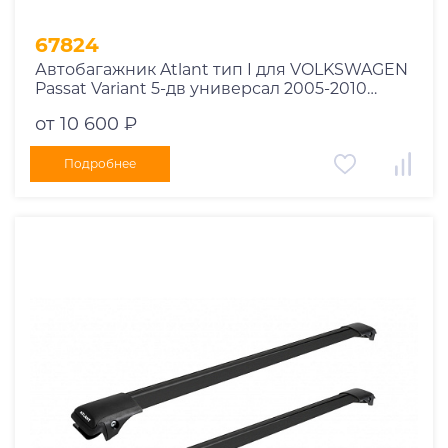
67824
Автобагажник Atlant тип I для VOLKSWAGEN
Passat Variant 5-дв универсал 2005-2010
рейлинги черные дуги 850/790 мм
от 10 600 ₽
10002+11114+11118
Подробнее