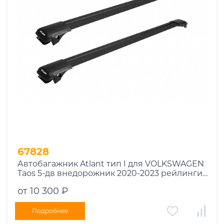
Год выпуска
2025
2024
2023
2022
2021
2020
2019
67828
2018
Автобагажник Atlant тип I для VOLKSWAGEN
2017
Taos 5-дв внедорожник 2020-2023 рейлинги
2016
черные дуги 790/730 мм 10002+11118+11119
от 10 300 ₽
2015
2014
Подробнее
Марка авто
2013