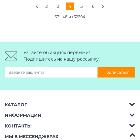
2
3
4
5
6
37 - 48 из 32204
Узнайте об акциях первыми!
Подпишитесь на нашу рассылку.
Подписаться
КАТАЛОГ
ИНФОРМАЦИЯ
Багажник на крышу авто
КОНТАКТЫ
Аренда
Автобоксы
Телефон:
8 (495) 2367486
МЫ В МЕССЕНДЖЕРАХ
Ремонт