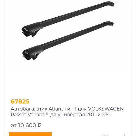
1969
1970
1971
1972
1973
1974
2026
67825
Автобагажник Atlant тип I для VOLKSWAGEN
Passat Variant 5-дв универсал 2011-2015
рейлинги черные дуги 850/790 мм
от 10 600 ₽
10002+11114+11118