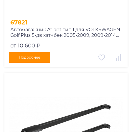
67821
Автобагажник Atlant тип I для VOLKSWAGEN
Golf Plus 5-дв хэтчбек 2005-2009, 2009-2014
рейлинги черные дуги 850/790 мм
от 10 600 ₽
10002+11114+11118
Подробнее