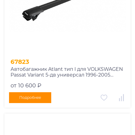
67823
Автобагажник Atlant тип I для VOLKSWAGEN
Passat Variant 5-дв универсал 1996-2005
рейлинги черные дуги 790/790 мм
от 10 600 ₽
10002+11118+11118
Подробнее