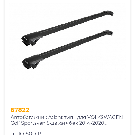
67822
Автобагажник Atlant тип I для VOLKSWAGEN
Golf Sportsvan 5-дв хэтчбек 2014-2020
рейлинги черные дуги 850/790 мм
от 10 600 ₽
10002+11114+11118