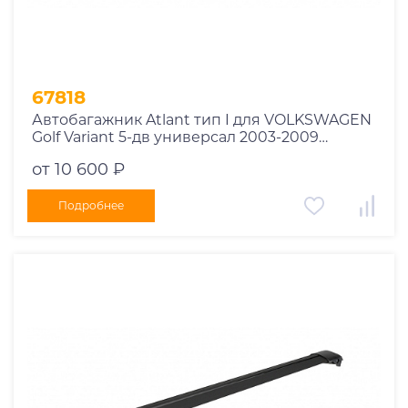
67818
Автобагажник Atlant тип I для VOLKSWAGEN
Golf Variant 5-дв универсал 2003-2009
рейлинги черные дуги 850/790 мм
от 10 600 ₽
10002+11114+11118
Подробнее