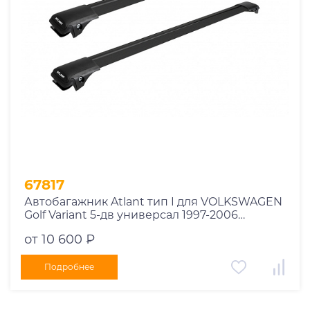
67817
Автобагажник Atlant тип I для VOLKSWAGEN
Golf Variant 5-дв универсал 1997-2006
рейлинги черные дуги 790/790 мм
от 10 600 ₽
10002+11118+11118
Подробнее