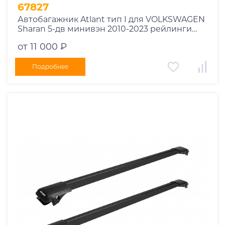
1995
67827
1994
Автобагажник Atlant тип I для VOLKSWAGEN
Sharan 5-дв минивэн 2010-2023 рейлинги
1993
черные дуги 970/970 мм 10002+11116+11116
1992
от 11 000 ₽
1991
Подробнее
1990
1989
1988
1987
1986
1985
1984
1983
1982
1981
1980
1979