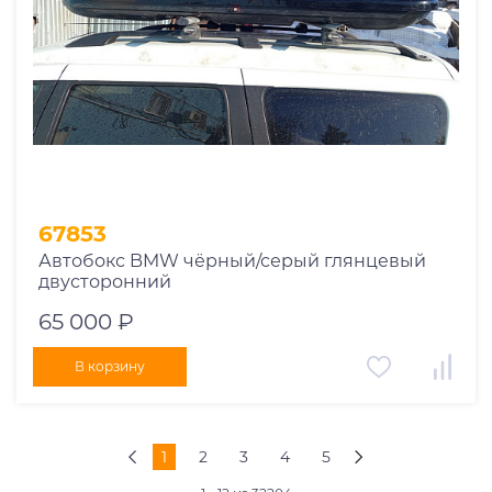
67853
Автобокс BMW чёрный/серый глянцевый
двусторонний
65 000 ₽
В корзину
1
2
3
4
5