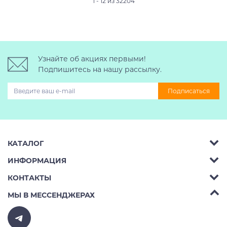
1 - 12 из 32204
Узнайте об акциях первыми!
Подпишитесь на нашу рассылку.
Подписаться
КАТАЛОГ
ИНФОРМАЦИЯ
Багажник на крышу авто
КОНТАКТЫ
Аренда
Автобоксы
Телефон:
8 (495) 2367486
МЫ В МЕССЕНДЖЕРАХ
Ремонт
Крепления велосипедов на авто
Бесплатно РФ:
8 (800) 775-62-37
Доставка
Крепления лыж и сноубордов на авто
E-mail:
v10ab@mail.ru